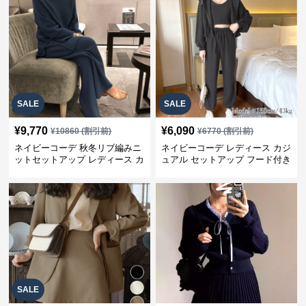
SALE
SALE
¥
9,770
¥
6,090
¥
10860
(割引前)
¥
6770
(割引前)
ネイビーコーデ 秋冬リブ編みニ
ネイビーコーデ レディース カジ
ットセットアップ レディース カ
ュアル セットアップ フード付き
ジュアル
スウェット3点セット
SALE