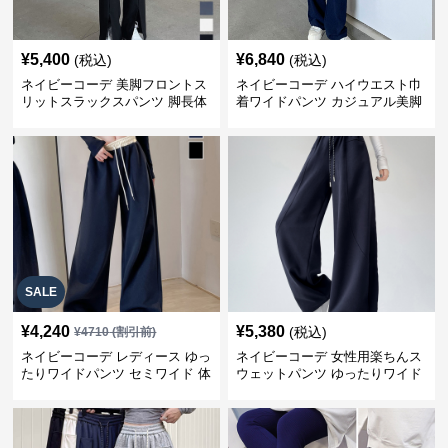
¥
5,400
¥
6,840
(税込)
(税込)
ネイビーコーデ 美脚フロントス
ネイビーコーデ ハイウエスト巾
リットスラックスパンツ 脚長体
着ワイドパンツ カジュアル美脚
型カバー
パンツ
SALE
¥
4,240
¥
5,380
(税込)
¥
4710
(割引前)
ネイビーコーデ レディース ゆっ
ネイビーコーデ 女性用楽ちんス
たりワイドパンツ セミワイド 体
ウェットパンツ ゆったりワイド
型カバー