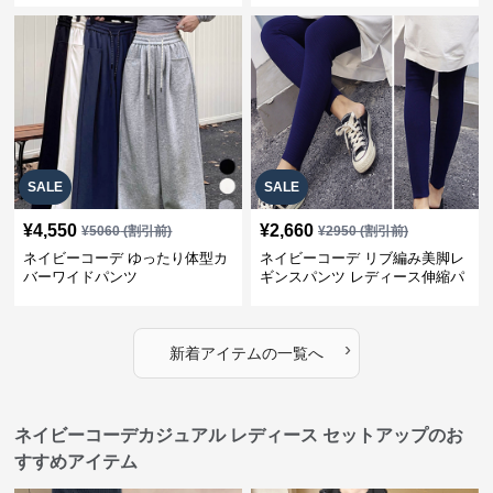
SALE
SALE
¥
4,550
¥
2,660
¥
5060
(割引前)
¥
2950
(割引前)
ネイビーコーデ ゆったり体型カ
ネイビーコーデ リブ編み美脚レ
バーワイドパンツ
ギンスパンツ レディース伸縮パ
ンツ
›
新着アイテムの一覧へ
ネイビーコーデカジュアル レディース セットアップのお
すすめアイテム