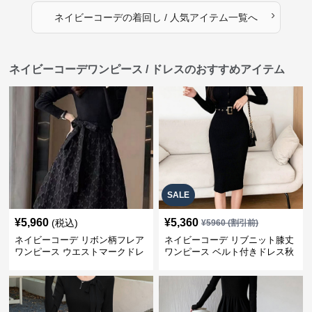
›
ネイビーコーデ
の
着回し / 人気アイテム
一覧へ
ネイビーコーデワンピース / ドレスのおすすめアイテム
SALE
¥
5,960
¥
5,360
(税込)
¥
5960
(割引前)
ネイビーコーデ リボン柄フレア
ネイビーコーデ リブニット膝丈
ワンピース ウエストマークドレ
ワンピース ベルト付きドレス秋
ス
冬