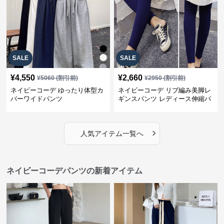
SALE
SALE
¥
4,550
¥
2,660
¥
5060
(割引前)
¥
2950
(割引前)
ネイビーコーデ ゆったり体型カ
ネイビーコーデ リブ編み美脚レ
バーワイドパンツ
ギンスパンツ レディース伸縮パ
ンツ
›
人気アイテム一覧へ
ネイビーコーデパンツの新着アイテム