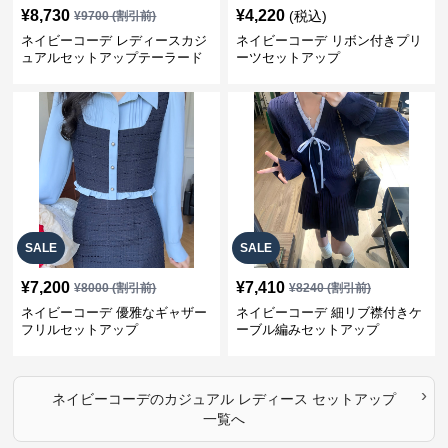
¥
8,730
¥
4,220
(税込)
¥
9700
(割引前)
ネイビーコーデ レディースカジ
ネイビーコーデ リボン付きプリ
ュアルセットアップテーラード
ーツセットアップ
上下スーツ
SALE
SALE
¥
7,200
¥
7,410
¥
8000
(割引前)
¥
8240
(割引前)
ネイビーコーデ 優雅なギャザー
ネイビーコーデ 細リブ襟付きケ
フリルセットアップ
ーブル編みセットアップ
›
ネイビーコーデ
の
カジュアル レディース セットアップ
一覧へ