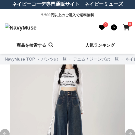
ネイビーコーデ専門通販サイト ネイビーミューズ
5,500円以上のご購入で送料無料
0
0
商品を検索する
人気ランキング
NavyMuse TOP
›
パンツの一覧
›
デニム / ジーンズの一覧
›
ネイ