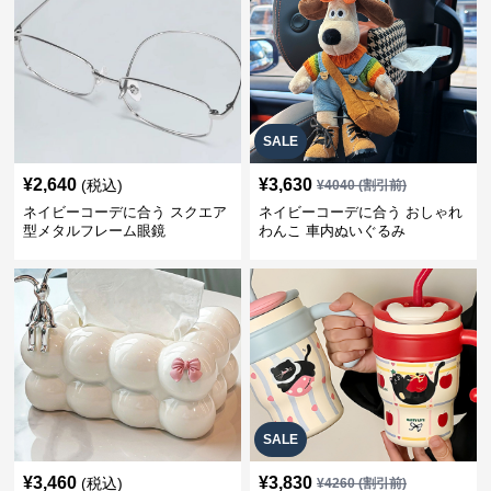
SALE
¥
2,640
¥
3,630
(税込)
¥
4040
(割引前)
ネイビーコーデに合う スクエア
ネイビーコーデに合う おしゃれ
型メタルフレーム眼鏡
わんこ 車内ぬいぐるみ
SALE
¥
3,460
¥
3,830
(税込)
¥
4260
(割引前)