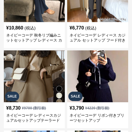
¥
10,860
¥
6,770
(税込)
(税込)
ネイビーコーデ 秋冬リブ編みニ
ネイビーコーデ レディース カジ
ットセットアップ レディース カ
ュアル セットアップ フード付き
ジュアル
スウェット3点セット
SALE
SALE
¥
8,730
¥
3,790
¥
9700
(割引前)
¥
4220
(割引前)
ネイビーコーデ レディースカジ
ネイビーコーデ リボン付きプリ
ュアルセットアップテーラード
ーツセットアップ
上下スーツ