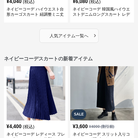
¥
4,040
¥
6,080
(税込)
(税込)
ネイビーコーデ ハイウエスト台
ネイビーコーデ 韓国風ハイウエ
形カーゴスカート 紐調整ミニ丈
ストデニムロングスカート レデ
ィース
›
人気アイテム一覧へ
ネイビーコーデスカートの新着アイテム
SALE
¥
4,400
¥
3,600
(税込)
¥
4000
(割引前)
ネイビーコーデ レディース フレ
ネイビーコーデ スリット入りコ