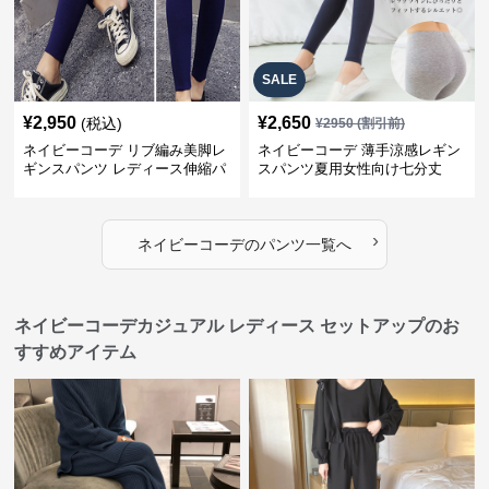
SALE
¥
2,950
¥
2,650
(税込)
¥
2950
(割引前)
ネイビーコーデ リブ編み美脚レ
ネイビーコーデ 薄手涼感レギン
ギンスパンツ レディース伸縮パ
スパンツ夏用女性向け七分丈
ンツ
›
ネイビーコーデ
の
パンツ
一覧へ
ネイビーコーデカジュアル レディース セットアップのお
すすめアイテム