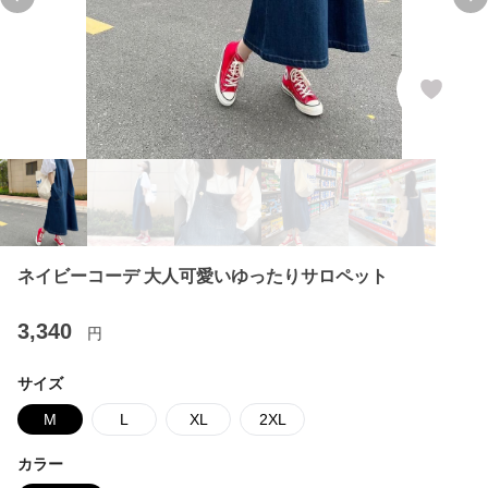
Previous slide
Ne
ネイビーコーデ 大人可愛いゆったりサロペット
3,340
円
サイズ
M
L
XL
2XL
カラー