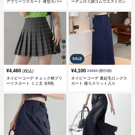
アプリーツスカート 体型カバー
ーデュロイ調ゴムウエストロン
ゴムウエスト 紺色 ロングスカー
グ丈スカート
ト
SALE
¥
4,460
¥
4,100
(税込)
¥
4560
(割引前)
ネイビーコーデ チェック柄プリ
ネイビーコーデ 裏起毛ロングス
ーツスカート ミニ丈 全8色
カート 後ろスリット入り