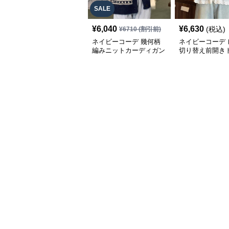
SALE
¥
6,040
¥
6,630
(税込)
¥
6710
(割引前)
ネイビーコーデ 幾何柄
ネイビーコーデ 
編みニットカーディガン
切り替え前開き
トップス 北欧風
韓国風ゆったり