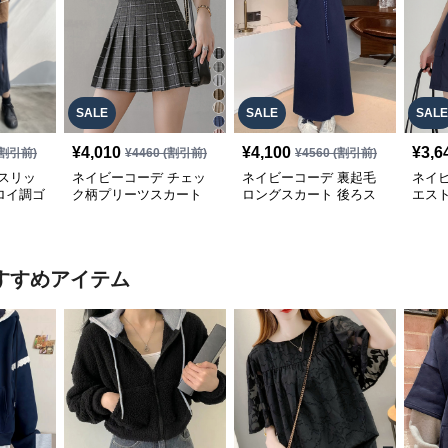
SALE
SALE
SALE
¥
4,010
¥
4,100
¥
3,6
割引前)
¥
4460
(割引前)
¥
4560
(割引前)
スリッ
ネイビーコーデ チェッ
ネイビーコーデ 裏起毛
ネイ
ロイ調ゴ
ク柄プリーツスカート
ロングスカート 後ろス
エス
グ丈スカ
ミニ丈 全8色
リット入り
ト 紐
すすめアイテム