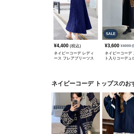
SALE
¥
4,400
¥
3,600
(税込)
¥
4000
(
ネイビーコーデ レディ
ネイビーコーデ 
ース フレアプリーツス
ト入りコーデュ
カート 体型カバー ゴム
ムウエストロン
ウエスト 紺色 ロングス
ート
カート
ネイビーコーデ
トップス
のお