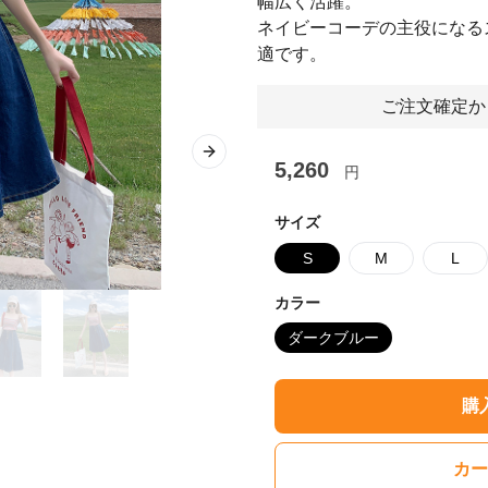
幅広く活躍。
ネイビーコーデの主役になる
適です。
ご注文確定か
Next slide
5,260
円
サイズ
S
M
L
カラー
ダークブルー
購
カー