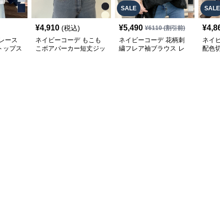
SALE
SALE
¥
4,910
¥
5,490
¥
4,8
(税込)
¥
6110
(割引前)
レース
ネイビーコーデ もこも
ネイビーコーデ 花柄刺
ネイ
トップス
こボアパーカー短丈ジッ
繍フレア袖ブラウス レ
配色
パーカー
プアップトップス
ディーストップス
レデ