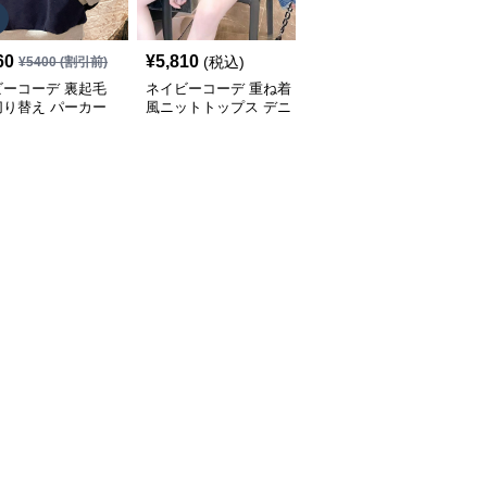
SALE
60
¥
5,810
¥
4,840
(税込)
¥
5400
(割引前)
¥
5380
(割引前)
ビーコーデ 裏起毛
ネイビーコーデ 重ね着
ネイビーコーデ ケーブ
切り替え パーカー
風ニットトップス デニ
ル編みドルマンスリーブ
ィース トップス
ム袖切り替えプルオーバ
トップス
ー