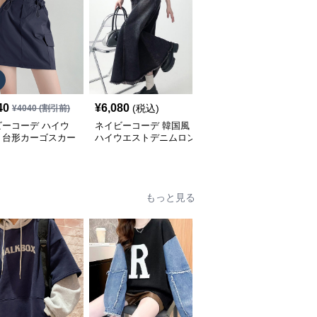
40
¥
6,080
¥
7,760
(税込)
(税込)
¥
4040
(割引前)
ビーコーデ ハイウ
ネイビーコーデ 韓国風
ネイビーコーデ 五段階
ト台形カーゴスカー
ハイウエストデニムロン
層スカート 韓国風ロン
調整ミニ丈
グスカート レディース
グ丈ティアード
もっと見る