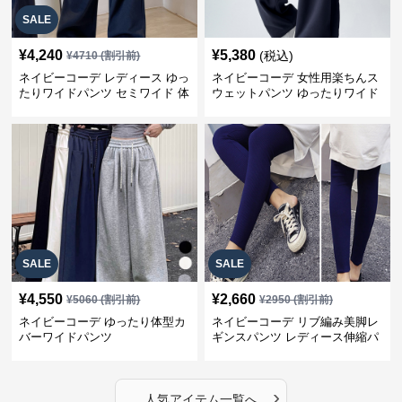
SALE
¥
4,240
¥
5,380
(税込)
¥
4710
(割引前)
ネイビーコーデ レディース ゆっ
ネイビーコーデ 女性用楽ちんス
たりワイドパンツ セミワイド 体
ウェットパンツ ゆったりワイド
型カバー
SALE
SALE
¥
4,550
¥
2,660
¥
5060
(割引前)
¥
2950
(割引前)
ネイビーコーデ ゆったり体型カ
ネイビーコーデ リブ編み美脚レ
バーワイドパンツ
ギンスパンツ レディース伸縮パ
ンツ
›
人気アイテム一覧へ