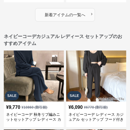
›
新着アイテムの一覧へ
ネイビーコーデカジュアル レディース セットアップのお
すすめアイテム
SALE
SALE
¥
9,770
¥
6,090
¥
10860
(割引前)
¥
6770
(割引前)
ネイビーコーデ 秋冬リブ編みニ
ネイビーコーデ レディース カジ
ットセットアップ レディース カ
ュアル セットアップ フード付き
ジュアル
スウェット3点セット