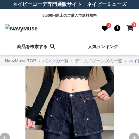
ネイビーコーデ専門通販サイト ネイビーミューズ
5,500円以上のご購入で送料無料
0
0
商品を検索する
人気ランキング
NavyMuse TOP
›
パンツの一覧
›
デニム / ジーンズの一覧
›
ネイ