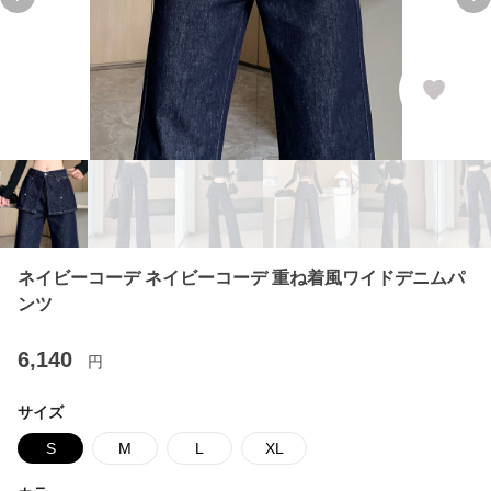
Previous slide
Ne
ネイビーコーデ ネイビーコーデ 重ね着風ワイドデニムパ
ンツ
6,140
円
サイズ
S
M
L
XL