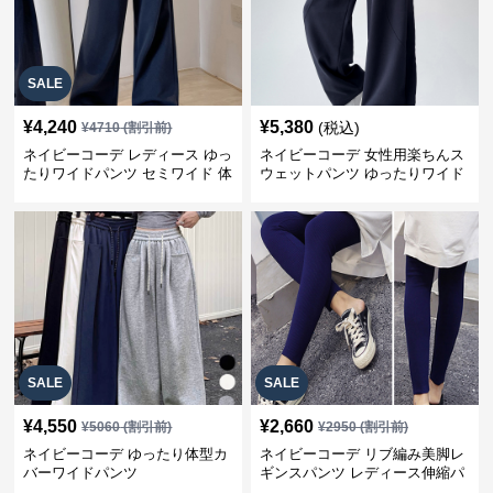
SALE
¥
4,240
¥
5,380
(税込)
¥
4710
(割引前)
ネイビーコーデ レディース ゆっ
ネイビーコーデ 女性用楽ちんス
たりワイドパンツ セミワイド 体
ウェットパンツ ゆったりワイド
型カバー
SALE
SALE
¥
4,550
¥
2,660
¥
5060
(割引前)
¥
2950
(割引前)
ネイビーコーデ ゆったり体型カ
ネイビーコーデ リブ編み美脚レ
バーワイドパンツ
ギンスパンツ レディース伸縮パ
ンツ