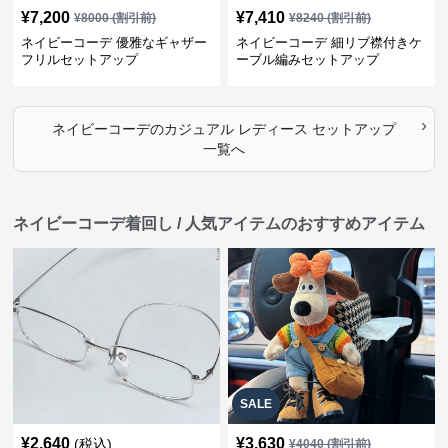
¥
7,200
¥
7,410
¥
8000
(割引前)
¥
8240
(割引前)
ネイビーコーデ 優雅なギャザー
ネイビーコーデ 細リブ襟付きケ
フリルセットアップ
ーブル編みセットアップ
›
ネイビーコーデ
の
カジュアル レディース セットアップ
一覧へ
ネイビーコーデ着回し / 人気アイテムのおすすめアイテム
SALE
¥
2,640
¥
3,630
(税込)
¥
4040
(割引前)