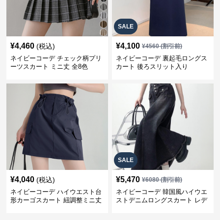
SALE
¥
4,460
¥
4,100
(税込)
¥
4560
(割引前)
ネイビーコーデ チェック柄プリ
ネイビーコーデ 裏起毛ロングス
ーツスカート ミニ丈 全8色
カート 後ろスリット入り
SALE
¥
4,040
¥
5,470
(税込)
¥
6080
(割引前)
ネイビーコーデ ハイウエスト台
ネイビーコーデ 韓国風ハイウエ
形カーゴスカート 紐調整ミニ丈
ストデニムロングスカート レデ
ィース