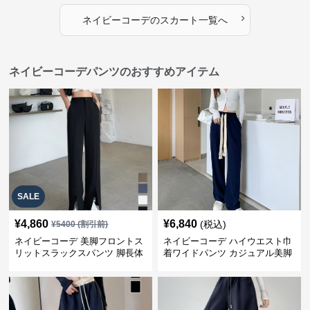
›
ネイビーコーデ
の
スカート
一覧へ
ネイビーコーデパンツのおすすめアイテム
SALE
¥
4,860
¥
6,840
(税込)
¥
5400
(割引前)
ネイビーコーデ 美脚フロントス
ネイビーコーデ ハイウエスト巾
リットスラックスパンツ 脚長体
着ワイドパンツ カジュアル美脚
型カバー
パンツ