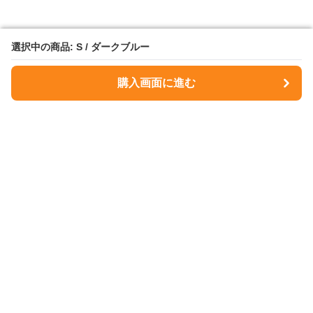
選択中の商品: S / ダークブルー
選択中の商品: S / ダークブルー
購入画面に進む
購入画面に進む
NavyMuse
について
会社概要