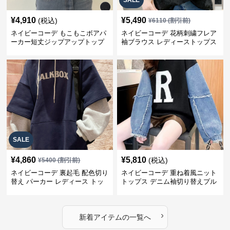
SALE
¥
4,910
¥
5,490
(税込)
¥
6110
(割引前)
ネイビーコーデ もこもこボアパ
ネイビーコーデ 花柄刺繍フレア
ーカー短丈ジップアップトップ
袖ブラウス レディーストップス
ス
SALE
¥
4,860
¥
5,810
(税込)
¥
5400
(割引前)
ネイビーコーデ 裏起毛 配色切り
ネイビーコーデ 重ね着風ニット
替え パーカー レディース トッ
トップス デニム袖切り替えプル
プス
オーバー
›
新着アイテムの一覧へ