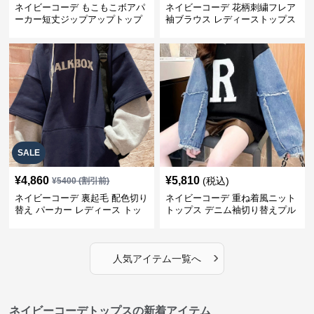
ネイビーコーデ もこもこボアパ
ネイビーコーデ 花柄刺繍フレア
ーカー短丈ジップアップトップ
袖ブラウス レディーストップス
ス
SALE
¥
4,860
¥
5,810
(税込)
¥
5400
(割引前)
ネイビーコーデ 裏起毛 配色切り
ネイビーコーデ 重ね着風ニット
替え パーカー レディース トッ
トップス デニム袖切り替えプル
プス
オーバー
›
人気アイテム一覧へ
ネイビーコーデトップスの新着アイテム