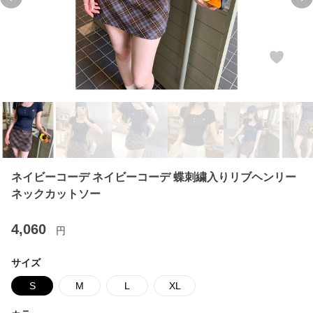
Previous slide
Ne
ネイビーコーデ ネイビーコーデ 蝶刺繍入りリブヘンリー
ネックカットソー
4,060
円
サイズ
S
M
L
XL