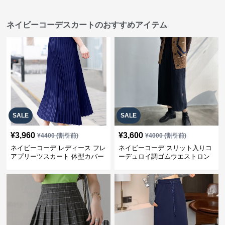
ネイビーコーデスカートのおすすめアイテム
SALE
SALE
¥
3,960
¥
3,600
¥
4400
(割引前)
¥
4000
(割引前)
ネイビーコーデ レディース フレ
ネイビーコーデ スリット入りコ
アプリーツスカート 体型カバー
ーデュロイ調ゴムウエストロン
ゴムウエスト 紺色 ロングスカー
グ丈スカート
ト