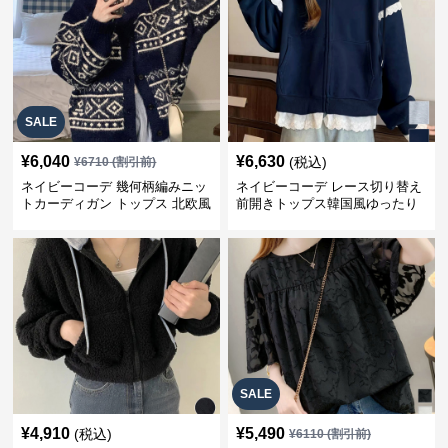
SALE
¥
6,040
¥
6,630
(税込)
¥
6710
(割引前)
ネイビーコーデ 幾何柄編みニッ
ネイビーコーデ レース切り替え
トカーディガン トップス 北欧風
前開きトップス韓国風ゆったり
パーカー
SALE
¥
4,910
¥
5,490
(税込)
¥
6110
(割引前)