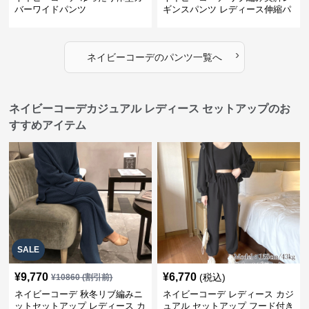
バーワイドパンツ
ギンスパンツ レディース伸縮パ
ンツ
›
ネイビーコーデ
の
パンツ
一覧へ
ネイビーコーデカジュアル レディース セットアップのお
すすめアイテム
SALE
¥
9,770
¥
6,770
(税込)
¥
10860
(割引前)
ネイビーコーデ 秋冬リブ編みニ
ネイビーコーデ レディース カジ
ットセットアップ レディース カ
ュアル セットアップ フード付き