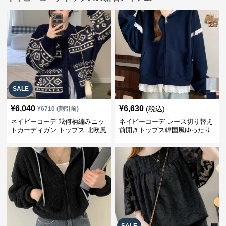
SALE
¥
6,040
¥
6,630
(税込)
¥
6710
(割引前)
ネイビーコーデ 幾何柄編みニッ
ネイビーコーデ レース切り替え
トカーディガン トップス 北欧風
前開きトップス韓国風ゆったり
パーカー