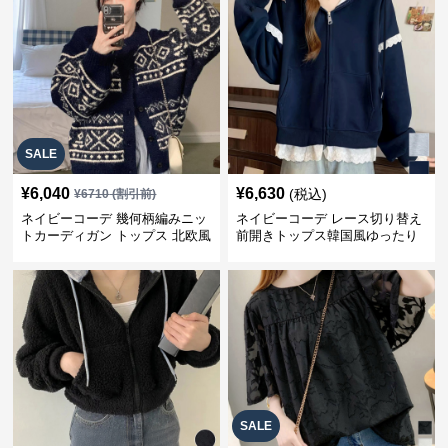
SALE
¥
6,040
¥
6,630
(税込)
¥
6710
(割引前)
ネイビーコーデ 幾何柄編みニッ
ネイビーコーデ レース切り替え
トカーディガン トップス 北欧風
前開きトップス韓国風ゆったり
パーカー
SALE