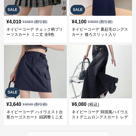
SALE
SALE
¥
4,010
¥
4,100
¥
4460
(割引前)
¥
4560
(割引前)
ネイビーコーデ チェック柄プリ
ネイビーコーデ 裏起毛ロングス
ーツスカート ミニ丈 全8色
カート 後ろスリット入り
SALE
¥
3,640
¥
6,080
(税込)
¥
4040
(割引前)
ネイビーコーデ ハイウエスト台
ネイビーコーデ 韓国風ハイウエ
形カーゴスカート 紐調整ミニ丈
ストデニムロングスカート レデ
ィース