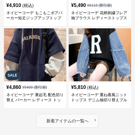
¥
4,910
¥
5,490
(税込)
¥
6110
(割引前)
ネイビーコーデ もこもこボアパ
ネイビーコーデ 花柄刺繍フレア
ーカー短丈ジップアップトップ
袖ブラウス レディーストップス
ス
SALE
¥
4,860
¥
5,810
(税込)
¥
5400
(割引前)
ネイビーコーデ 裏起毛 配色切り
ネイビーコーデ 重ね着風ニット
替え パーカー レディース トッ
トップス デニム袖切り替えプル
プス
オーバー
›
新着アイテムの一覧へ