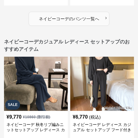
ンツ
›
ネイビーコーデ
の
パンツ
一覧へ
ネイビーコーデカジュアル レディース セットアップのお
すすめアイテム
SALE
¥
9,770
¥
6,770
(税込)
¥
10860
(割引前)
ネイビーコーデ 秋冬リブ編みニ
ネイビーコーデ レディース カジ
ットセットアップ レディース カ
ュアル セットアップ フード付き
ジュアル
スウェット3点セット