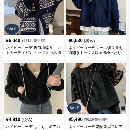
SALE
¥
6,040
¥
6,630
(税込)
¥
6710
(割引前)
ネイビーコーデ 幾何柄編みニッ
ネイビーコーデ レース切り替え
トカーディガン トップス 北欧風
前開きトップス韓国風ゆったり
パーカー
SALE
¥
4,910
¥
5,490
(税込)
¥
6110
(割引前)
ネイビーコーデ もこもこボアパ
ネイビーコーデ 花柄刺繍フレア