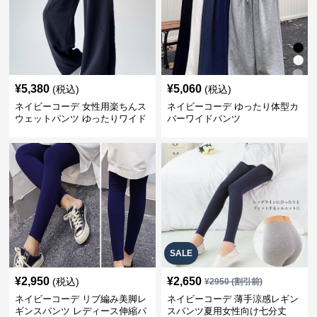
¥
5,380
¥
5,060
(税込)
(税込)
ネイビーコーデ 女性用楽ちんス
ネイビーコーデ ゆったり体型カ
ウェットパンツ ゆったりワイド
バーワイドパンツ
SALE
¥
2,950
¥
2,650
(税込)
¥
2950
(割引前)
ネイビーコーデ リブ編み美脚レ
ネイビーコーデ 薄手涼感レギン
ギンスパンツ レディース伸縮パ
スパンツ夏用女性向け七分丈