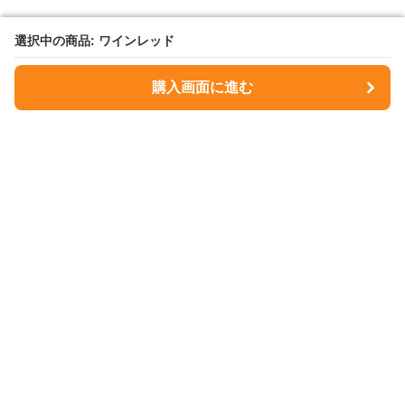
選択中の商品: ワインレッド
選択中の商品: ワインレッド
購入画面に進む
購入画面に進む
NavyMuse
について
会社概要