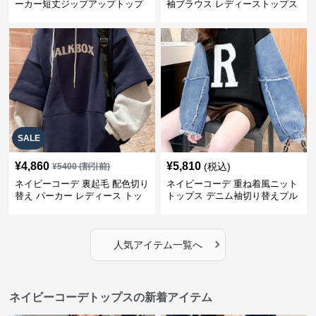
ーカー短丈ジップアップトップ
袖ブラウス レディーストップス
ス
SALE
¥
4,860
¥
5,810
(税込)
¥
5400
(割引前)
ネイビーコーデ 裏起毛 配色切り
ネイビーコーデ 重ね着風ニット
替え パーカー レディース トッ
トップス デニム袖切り替えプル
プス
オーバー
›
人気アイテム一覧へ
ネイビーコーデトップスの新着アイテム