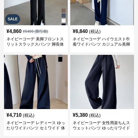
SALE
¥
4,860
¥
6,840
(税込)
¥
5400
(割引前)
ネイビーコーデ 美脚フロントス
ネイビーコーデ ハイウエスト巾
リットスラックスパンツ 脚長体
着ワイドパンツ カジュアル美脚
型カバー
パンツ
¥
4,710
¥
5,380
(税込)
(税込)
ネイビーコーデ レディース ゆっ
ネイビーコーデ 女性用楽ちんス
たりワイドパンツ セミワイド 体
ウェットパンツ ゆったりワイド
型カバー