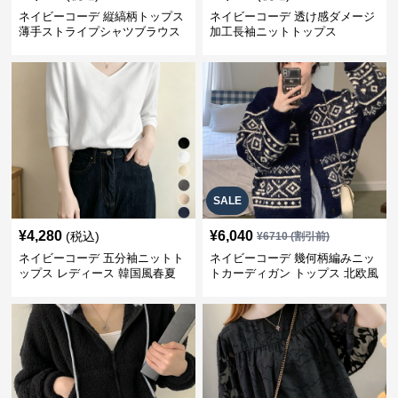
ネイビーコーデ 縦縞柄トップス
ネイビーコーデ 透け感ダメージ
薄手ストライプシャツブラウス
加工長袖ニットトップス
SALE
¥
4,280
¥
6,040
(税込)
¥
6710
(割引前)
ネイビーコーデ 五分袖ニットト
ネイビーコーデ 幾何柄編みニッ
ップス レディース 韓国風春夏
トカーディガン トップス 北欧風