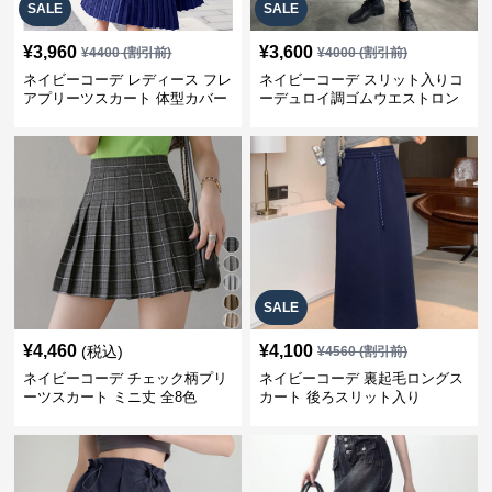
SALE
SALE
¥
3,960
¥
3,600
¥
4400
(割引前)
¥
4000
(割引前)
ネイビーコーデ レディース フレ
ネイビーコーデ スリット入りコ
アプリーツスカート 体型カバー
ーデュロイ調ゴムウエストロン
ゴムウエスト 紺色 ロングスカー
グ丈スカート
ト
SALE
¥
4,460
¥
4,100
(税込)
¥
4560
(割引前)
ネイビーコーデ チェック柄プリ
ネイビーコーデ 裏起毛ロングス
ーツスカート ミニ丈 全8色
カート 後ろスリット入り