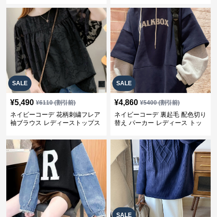
SALE
SALE
¥
5,490
¥
4,860
¥
6110
(割引前)
¥
5400
(割引前)
ネイビーコーデ 花柄刺繍フレア
ネイビーコーデ 裏起毛 配色切り
袖ブラウス レディーストップス
替え パーカー レディース トッ
プス
SALE