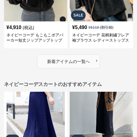
SALE
¥
4,910
¥
5,490
(税込)
¥
6110
(割引前)
ネイビーコーデ もこもこボアパ
ネイビーコーデ 花柄刺繍フレア
ーカー短丈ジップアップトップ
袖ブラウス レディーストップス
ス
›
新着アイテムの一覧へ
ネイビーコーデスカートのおすすめアイテム