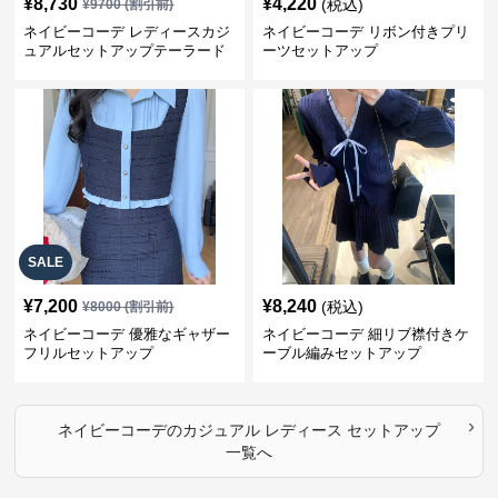
¥
8,730
¥
4,220
(税込)
¥
9700
(割引前)
ネイビーコーデ レディースカジ
ネイビーコーデ リボン付きプリ
ュアルセットアップテーラード
ーツセットアップ
上下スーツ
SALE
¥
7,200
¥
8,240
(税込)
¥
8000
(割引前)
ネイビーコーデ 優雅なギャザー
ネイビーコーデ 細リブ襟付きケ
フリルセットアップ
ーブル編みセットアップ
›
ネイビーコーデ
の
カジュアル レディース セットアップ
一覧へ