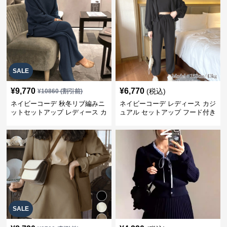
SALE
¥
9,770
¥
6,770
(税込)
¥
10860
(割引前)
ネイビーコーデ 秋冬リブ編みニ
ネイビーコーデ レディース カジ
ットセットアップ レディース カ
ュアル セットアップ フード付き
ジュアル
スウェット3点セット
SALE