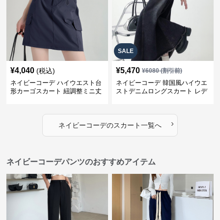
SALE
¥
4,040
¥
5,470
(税込)
¥
6080
(割引前)
ネイビーコーデ ハイウエスト台
ネイビーコーデ 韓国風ハイウエ
形カーゴスカート 紐調整ミニ丈
ストデニムロングスカート レデ
ィース
›
ネイビーコーデ
の
スカート
一覧へ
ネイビーコーデパンツのおすすめアイテム