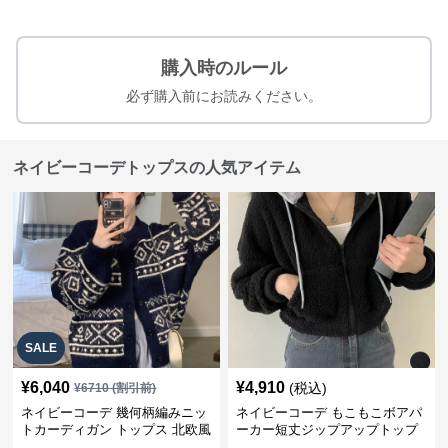
購入時のルール
必ず購入前にお読みください。
ネイビーコーデトップスの人気アイテム
SALE
¥
6,040
¥
4,910
(税込)
¥
6710
(割引前)
ネイビーコーデ 幾何柄編みニッ
ネイビーコーデ もこもこボアパ
トカーディガン トップス 北欧風
ーカー短丈ジップアップトップ
ス