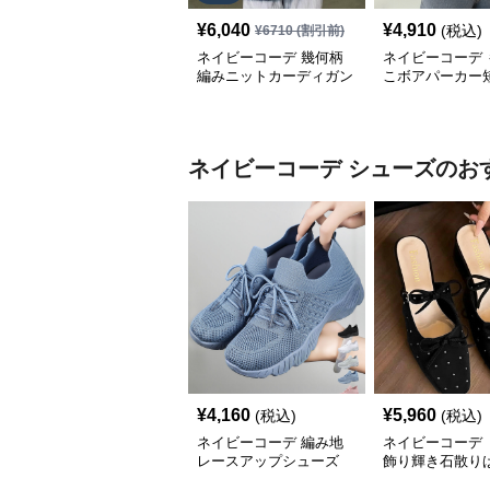
¥
6,040
¥
4,910
(税込)
¥
6710
(割引前)
ネイビーコーデ 幾何柄
ネイビーコーデ 
編みニットカーディガン
こボアパーカー
トップス 北欧風
プアップトップ
ネイビーコーデ
シューズ
のお
¥
4,160
¥
5,960
(税込)
(税込)
ネイビーコーデ 編み地
ネイビーコーデ 
レースアップシューズ
飾り輝き石散り
厚底 軽量 疲れにくい運
ールシューズ