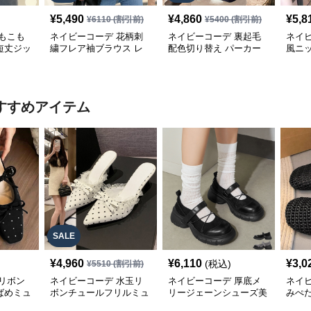
¥
5,490
¥
4,860
¥
5,8
¥
6110
(割引前)
¥
5400
(割引前)
もこも
ネイビーコーデ 花柄刺
ネイビーコーデ 裏起毛
ネイ
短丈ジッ
繍フレア袖ブラウス レ
配色切り替え パーカー
風ニ
ス
ディーストップス
レディース トップス
ム袖
ー
すすめアイテム
SALE
¥
4,960
¥
6,110
¥
3,0
(税込)
¥
5510
(割引前)
リボン
ネイビーコーデ 水玉リ
ネイビーコーデ 厚底メ
ネイ
ばめミュ
ボンチュールフリルミュ
リージェーンシューズ美
みぺ
ールシューズ
脚ストラップローファー
ーズ