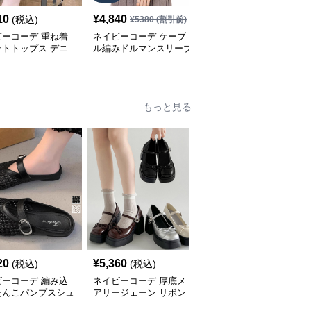
10
¥
4,840
¥
7,060
(税込)
¥
5380
(割引前)
¥
7840
(割引前)
ビーコーデ 重ね着
ネイビーコーデ ケーブ
ネイビーコーデ 秋冬ト
ットトップス デニ
ル編みドルマンスリーブ
ップス ケーブル編み立
切り替えプルオーバ
トップス
襟セーター ゆったり長
袖ニット
もっと見る
SALE
20
¥
5,360
¥
4,850
(税込)
(税込)
¥
5390
(割引前)
ビーコーデ 編み込
ネイビーコーデ 厚底メ
ネイビーコーデ 厚底ロ
たんこパンプスシュ
アリージェーン リボン
ーファー レディース バ
春夏レディース
付きシューズ
ックル付きシューズ