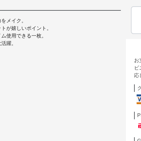
力をメイク。
ットが嬉しいポイント。
イム使用できる一枚。
大活躍。
お
ビ
応
P
G