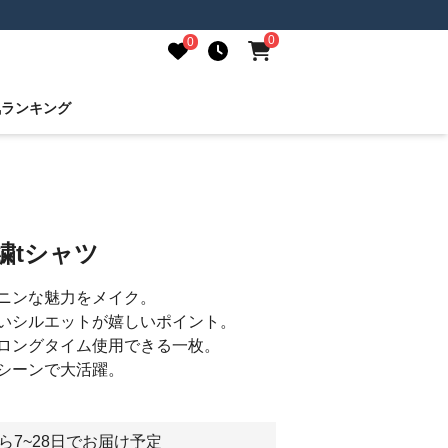
0
0
気ランキング
繍tシャツ
ニンな魅力をメイク。
いシルエットが嬉しいポイント。
ロングタイム使用できる一枚。
シーンで大活躍。
ら7~28日でお届け予定