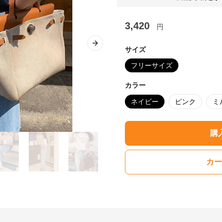
3,420
円
Next slide
サイズ
フリーサイズ
カラー
ネイビー
ピンク
ミ
購
カー