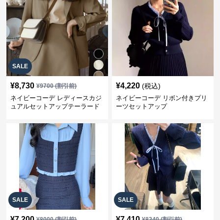
SALE
¥
8,730
¥
4,220
(税込)
¥
9700
(割引前)
ネイビーコーデ レディースカジ
ネイビーコーデ リボン付きプリ
ュアルセットアップテーラード
ーツセットアップ
上下スーツ
SALE
SALE
¥
7,200
¥
7,410
¥
8000
(割引前)
¥
8240
(割引前)