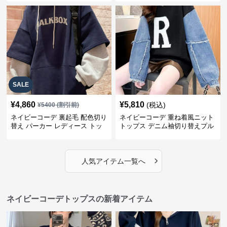
SALE
¥
4,860
¥
5,810
(税込)
¥
5400
(割引前)
ネイビーコーデ 裏起毛 配色切り
ネイビーコーデ 重ね着風ニット
替え パーカー レディース トッ
トップス デニム袖切り替えプル
プス
オーバー
›
人気アイテム一覧へ
ネイビーコーデトップスの新着アイテム