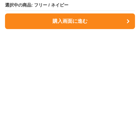
選択中の商品: フリー / ネイビー
選択中の商品: フリー / ネイビー
購入画面に進む
購入画面に進む
NavyMuse
について
会社概要
利用規約