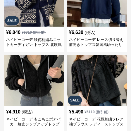
SALE
¥
6,040
¥
6,630
(税込)
¥
6710
(割引前)
ネイビーコーデ 幾何柄編みニッ
ネイビーコーデ レース切り替え
トカーディガン トップス 北欧風
前開きトップス韓国風ゆったり
パーカー
SALE
¥
4,910
¥
5,490
(税込)
¥
6110
(割引前)
ネイビーコーデ もこもこボアパ
ネイビーコーデ 花柄刺繍フレア
ーカー短丈ジップアップトップ
袖ブラウス レディーストップス
ス