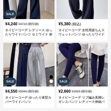
SALE
¥
4,240
¥
5,380
(税込)
¥
4710
(割引前)
ネイビーコーデ レディース ゆっ
ネイビーコーデ 女性用楽ちんス
たりワイドパンツ セミワイド 体
ウェットパンツ ゆったりワイド
型カバー
SALE
SALE
¥
4,550
¥
2,660
¥
5060
(割引前)
¥
2950
(割引前)
ネイビーコーデ ゆったり体型カ
ネイビーコーデ リブ編み美脚レ
バーワイドパンツ
ギンスパンツ レディース伸縮パ
ンツ