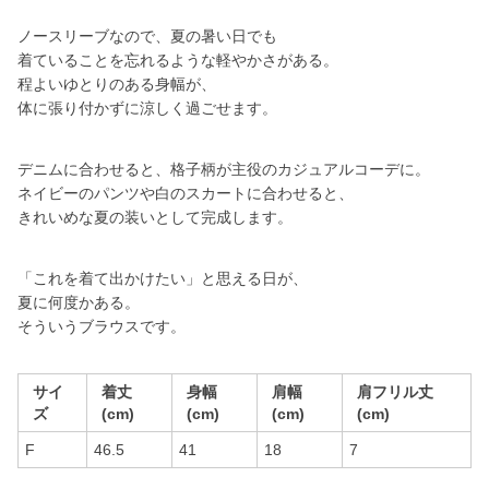
ノースリーブなので、夏の暑い日でも
着ていることを忘れるような軽やかさがある。
程よいゆとりのある身幅が、
体に張り付かずに涼しく過ごせます。
デニムに合わせると、格子柄が主役のカジュアルコーデに。
ネイビーのパンツや白のスカートに合わせると、
きれいめな夏の装いとして完成します。
「これを着て出かけたい」と思える日が、
夏に何度かある。
そういうブラウスです。
サイ
着丈
身幅
肩幅
肩フリル丈
ズ
(cm)
(cm)
(cm)
(cm)
F
46.5
41
18
7