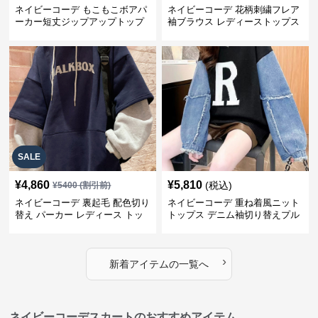
ネイビーコーデ もこもこボアパ
ネイビーコーデ 花柄刺繍フレア
ーカー短丈ジップアップトップ
袖ブラウス レディーストップス
ス
SALE
¥
4,860
¥
5,810
(税込)
¥
5400
(割引前)
ネイビーコーデ 裏起毛 配色切り
ネイビーコーデ 重ね着風ニット
替え パーカー レディース トッ
トップス デニム袖切り替えプル
プス
オーバー
›
新着アイテムの一覧へ
ネイビーコーデスカートのおすすめアイテム