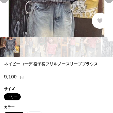
Previous slide
Ne
ネイビーコーデ 格子柄フリルノースリーブブラウス
9,100
円
サイズ
フリー
カラー