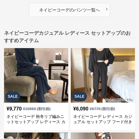
›
ネイビーコーデ
の
パンツ
一覧へ
ネイビーコーデカジュアル レディース セットアップのお
すすめアイテム
SALE
SALE
¥
9,770
¥
6,090
¥
10860
(割引前)
¥
6770
(割引前)
ネイビーコーデ 秋冬リブ編みニ
ネイビーコーデ レディース カジ
ットセットアップ レディース カ
ュアル セットアップ フード付き
ジュアル
スウェット3点セット