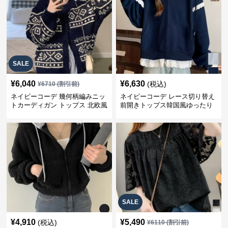
SALE
¥
6,040
¥
6,630
(税込)
¥
6710
(割引前)
ネイビーコーデ 幾何柄編みニッ
ネイビーコーデ レース切り替え
トカーディガン トップス 北欧風
前開きトップス韓国風ゆったり
パーカー
SALE
¥
4,910
¥
5,490
(税込)
¥
6110
(割引前)