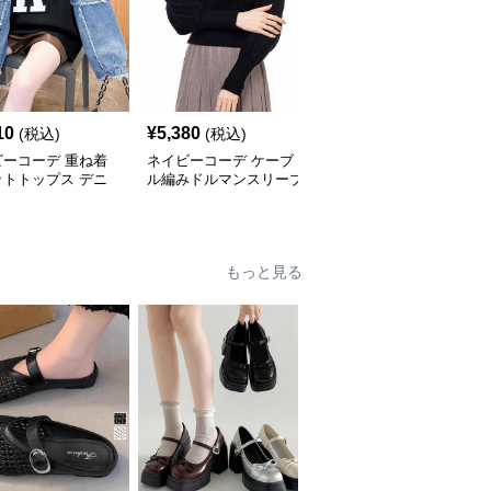
SALE
10
¥
5,380
¥
7,060
(税込)
(税込)
¥
7840
(割引前)
ビーコーデ 重ね着
ネイビーコーデ ケーブ
ネイビーコーデ 秋冬ト
ットトップス デニ
ル編みドルマンスリーブ
ップス ケーブル編み立
切り替えプルオーバ
トップス
襟セーター ゆったり長
袖ニット
もっと見る
SALE