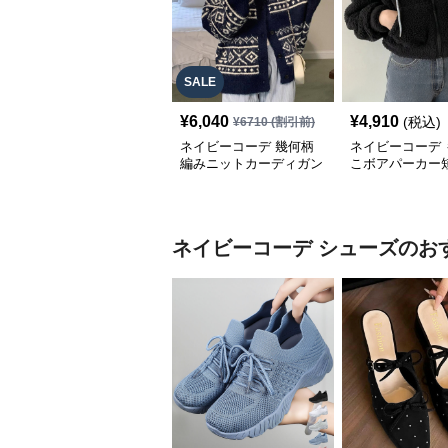
SALE
¥
6,040
¥
4,910
(税込)
¥
6710
(割引前)
ネイビーコーデ 幾何柄
ネイビーコーデ 
編みニットカーディガン
こボアパーカー
トップス 北欧風
プアップトップ
ネイビーコーデ
シューズ
のお