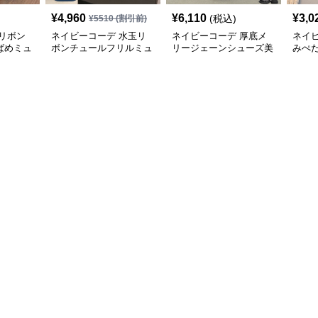
¥
4,960
¥
6,110
¥
3,0
(税込)
¥
5510
(割引前)
リボン
ネイビーコーデ 水玉リ
ネイビーコーデ 厚底メ
ネイ
ばめミュ
ボンチュールフリルミュ
リージェーンシューズ美
みぺ
ールシューズ
脚ストラップローファー
ーズ