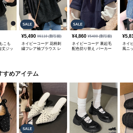
SALE
SALE
¥
5,490
¥
4,860
¥
5,8
¥
6110
(割引前)
¥
5400
(割引前)
もこも
ネイビーコーデ 花柄刺
ネイビーコーデ 裏起毛
ネイ
短丈ジッ
繍フレア袖ブラウス レ
配色切り替え パーカー
風ニ
ス
ディーストップス
レディース トップス
ム袖
ー
すすめアイテム
SALE