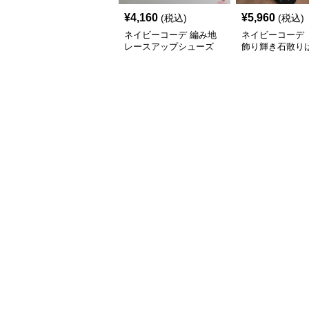
¥
4,160
¥
5,960
(税込)
(税込)
ネイビーコーデ 編み地
ネイビーコーデ 
レースアップシューズ
飾り輝き石散り
厚底 軽量 疲れにくい運
ールシューズ
動靴