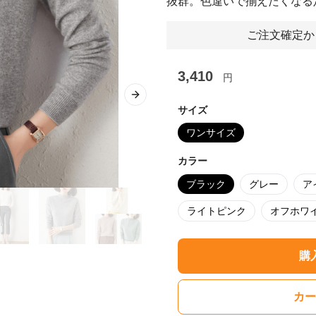
抜群。色違いで揃えたくなる
ご注文確定か
3,410
円
Next slide
サイズ
ワンサイズ
カラー
ブラック
グレー
ア
ライトピンク
オフホワ
購
カー