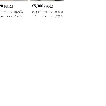
20
¥
5,360
¥
4,850
(税込)
(税込)
¥
5390
(割引前)
ビーコーデ 編み込
ネイビーコーデ 厚底メ
ネイビーコーデ 厚底ロ
たんこパンプスシュ
アリージェーン リボン
ーファー レディース バ
春夏レディース
付きシューズ
ックル付きシューズ