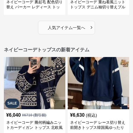
ネイビーコーデ 裏起毛 配色切り
ネイビーコーデ 重ね着風ニット
替え パーカー レディース トッ
トップス デニム袖切り替えプル
プス
オーバー
›
人気アイテム一覧へ
ネイビーコーデトップスの新着アイテム
SALE
¥
6,040
¥
6,630
(税込)
¥
6710
(割引前)
ネイビーコーデ 幾何柄編みニッ
ネイビーコーデ レース切り替え
トカーディガン トップス 北欧風
前開きトップス韓国風ゆったり
パーカー