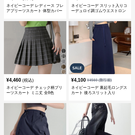
ネイビーコーデ レディース フレ
ネイビーコーデ スリット入りコ
アプリーツスカート 体型カバー
ーデュロイ調ゴムウエストロン
ゴムウエスト 紺色 ロングスカー
グ丈スカート
ト
SALE
¥
4,460
¥
4,100
(税込)
¥
4560
(割引前)
ネイビーコーデ チェック柄プリ
ネイビーコーデ 裏起毛ロングス
ーツスカート ミニ丈 全8色
カート 後ろスリット入り