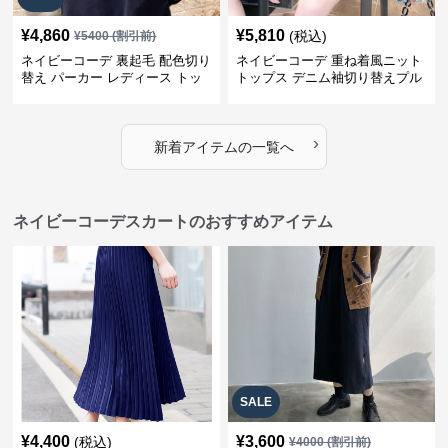
¥
4,860
¥
5,810
(税込)
¥
5400
(割引前)
ネイビーコーデ 裏起毛 配色切り
ネイビーコーデ 重ね着風ニット
替え パーカー レディース トッ
トップス デニム袖切り替えプル
プス
オーバー
›
新着アイテムの一覧へ
ネイビーコーデスカートのおすすめアイテム
SALE
¥
4,400
¥
3,600
(税込)
¥
4000
(割引前)