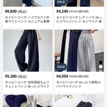
SALE
¥
6,840
¥
4,240
(税込)
¥
4710
(割引前)
ネイビーコーデ ハイウエスト巾
ネイビーコーデ レディース ゆっ
着ワイドパンツ カジュアル美脚
たりワイドパンツ セミワイド 体
パンツ
型カバー
SALE
¥
5,380
¥
4,550
(税込)
¥
5060
(割引前)
ネイビーコーデ 女性用楽ちんス
ネイビーコーデ ゆったり体型カ
ウェットパンツ ゆったりワイド
バーワイドパンツ