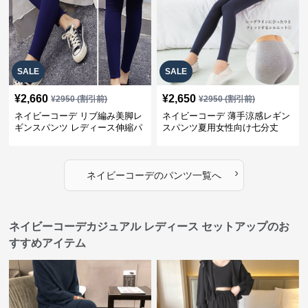
SALE
SALE
¥
2,660
¥
2,650
¥
2950
(割引前)
¥
2950
(割引前)
ネイビーコーデ リブ編み美脚レ
ネイビーコーデ 薄手涼感レギン
ギンスパンツ レディース伸縮パ
スパンツ夏用女性向け七分丈
ンツ
›
ネイビーコーデ
の
パンツ
一覧へ
ネイビーコーデカジュアル レディース セットアップのお
すすめアイテム