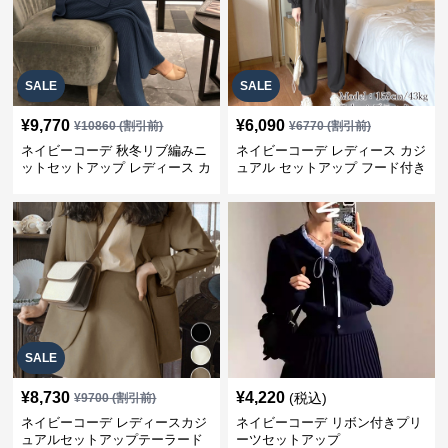
SALE
SALE
¥
9,770
¥
6,090
¥
10860
(割引前)
¥
6770
(割引前)
ネイビーコーデ 秋冬リブ編みニ
ネイビーコーデ レディース カジ
ットセットアップ レディース カ
ュアル セットアップ フード付き
ジュアル
スウェット3点セット
SALE
¥
8,730
¥
4,220
(税込)
¥
9700
(割引前)
ネイビーコーデ レディースカジ
ネイビーコーデ リボン付きプリ
ュアルセットアップテーラード
ーツセットアップ