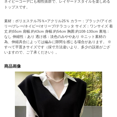
ネイビーコーデにも相性抜群で、レイヤードスタイルを楽しめる
トップスです。
素材：ポリエステル75％+アクリル25％ カラー：ブラック/アイボ
リー/グレー/ネイビー/オリーブ/テラコッタ サイズ：ワンサイズ 着
丈:約55cm 肩幅:約43cm 身幅:約54cm 胸囲:約108-130cm 裏地：
なし 伸縮性：あり 透け感：淡色のみややあり ※ニット素材の
為、伸縮具合によっては編みに隙間を感じる場合があります。 ※
すべて平置きサイズです（採寸方法違いより、多少の誤差がござ
いますので、ご了承ください）。
商品画像