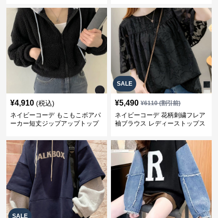
SALE
¥
4,910
¥
5,490
(税込)
¥
6110
(割引前)
ネイビーコーデ もこもこボアパ
ネイビーコーデ 花柄刺繍フレア
ーカー短丈ジップアップトップ
袖ブラウス レディーストップス
ス
SALE