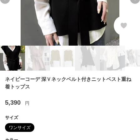
Previous slide
Ne
ネイビーコーデ 深Ｖネックベルト付きニットベスト重ね
着トップス
5,390
円
サイズ
ワンサイズ