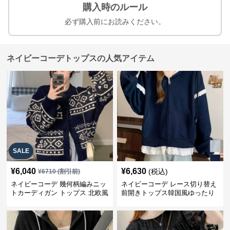
購入時のルール
必ず購入前にお読みください。
ネイビーコーデトップスの人気アイテム
SALE
¥
6,040
¥
6,630
(税込)
¥
6710
(割引前)
ネイビーコーデ 幾何柄編みニッ
ネイビーコーデ レース切り替え
トカーディガン トップス 北欧風
前開きトップス韓国風ゆったり
パーカー