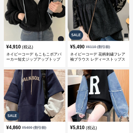
SALE
¥
4,910
¥
5,490
(税込)
¥
6110
(割引前)
ネイビーコーデ もこもこボアパ
ネイビーコーデ 花柄刺繍フレア
ーカー短丈ジップアップトップ
袖ブラウス レディーストップス
ス
SALE
¥
4,860
¥
5,810
(税込)
¥
5400
(割引前)