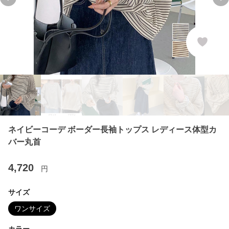
Previous slide
Ne
ネイビーコーデ ボーダー長袖トップス レディース体型カ
バー丸首
4,720
円
サイズ
ワンサイズ