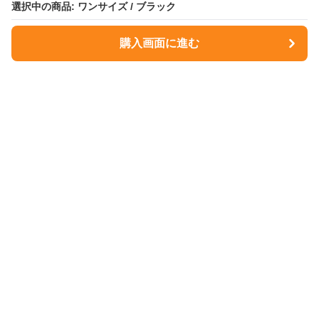
選択中の商品: ワンサイズ / ブラック
選択中の商品: ワンサイズ / ブラック
購入画面に進む
購入画面に進む
NavyMuse
について
会社概要
利用規約