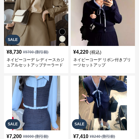
SALE
¥
8,730
¥
4,220
(税込)
¥
9700
(割引前)
ネイビーコーデ レディースカジ
ネイビーコーデ リボン付きプリ
ュアルセットアップテーラード
ーツセットアップ
上下スーツ
SALE
SALE
¥
7,200
¥
7,410
¥
8000
(割引前)
¥
8240
(割引前)