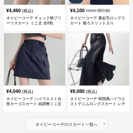
¥
4,460
¥
4,100
(税込)
¥
4560
(割引前)
ネイビーコーデ チェック柄プリ
ネイビーコーデ 裏起毛ロングス
ーツスカート ミニ丈 全8色
カート 後ろスリット入り
¥
4,040
¥
6,080
(税込)
(税込)
ネイビーコーデ ハイウエスト台
ネイビーコーデ 韓国風ハイウエ
形カーゴスカート 紐調整ミニ丈
ストデニムロングスカート レデ
ィース
›
ネイビーコーデ
の
スカート
一覧へ