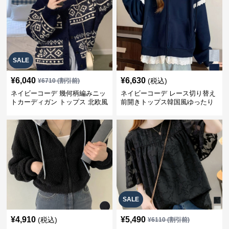
SALE
¥
6,040
¥
6,630
(税込)
¥
6710
(割引前)
ネイビーコーデ 幾何柄編みニッ
ネイビーコーデ レース切り替え
トカーディガン トップス 北欧風
前開きトップス韓国風ゆったり
パーカー
SALE
¥
4,910
¥
5,490
(税込)
¥
6110
(割引前)