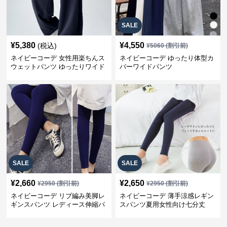
SALE
¥
5,380
¥
4,550
(税込)
¥
5060
(割引前)
ネイビーコーデ 女性用楽ちんス
ネイビーコーデ ゆったり体型カ
ウェットパンツ ゆったりワイド
バーワイドパンツ
SALE
SALE
¥
2,660
¥
2,650
¥
2950
(割引前)
¥
2950
(割引前)
ネイビーコーデ リブ編み美脚レ
ネイビーコーデ 薄手涼感レギン
ギンスパンツ レディース伸縮パ
スパンツ夏用女性向け七分丈
ンツ