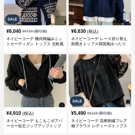
SALE
¥
6,040
¥
6,630
(税込)
¥
6710
(割引前)
ネイビーコーデ 幾何柄編みニッ
ネイビーコーデ レース切り替え
トカーディガン トップス 北欧風
前開きトップス韓国風ゆったり
パーカー
SALE
¥
4,910
¥
5,490
(税込)
¥
6110
(割引前)
ネイビーコーデ もこもこボアパ
ネイビーコーデ 花柄刺繍フレア
ーカー短丈ジップアップトップ
袖ブラウス レディーストップス
ス