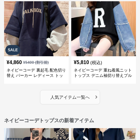
SALE
¥
4,860
¥
5,810
(税込)
¥
5400
(割引前)
ネイビーコーデ 裏起毛 配色切り
ネイビーコーデ 重ね着風ニット
替え パーカー レディース トッ
トップス デニム袖切り替えプル
プス
オーバー
›
人気アイテム一覧へ
ネイビーコーデトップスの新着アイテム