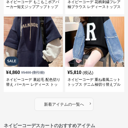
ネイビーコーデ もこもこボアパ
ネイビーコーデ 花柄刺繍フレア
ーカー短丈ジップアップトップ
袖ブラウス レディーストップス
ス
SALE
¥
4,860
¥
5,810
(税込)
¥
5400
(割引前)
ネイビーコーデ 裏起毛 配色切り
ネイビーコーデ 重ね着風ニット
替え パーカー レディース トッ
トップス デニム袖切り替えプル
プス
オーバー
›
新着アイテムの一覧へ
ネイビーコーデスカートのおすすめアイテム