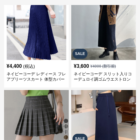
SALE
¥
4,400
¥
3,600
(税込)
¥
4000
(割引前)
ネイビーコーデ レディース フレ
ネイビーコーデ スリット入りコ
アプリーツスカート 体型カバー
ーデュロイ調ゴムウエストロン
ゴムウエスト 紺色 ロングスカー
グ丈スカート
ト
SALE