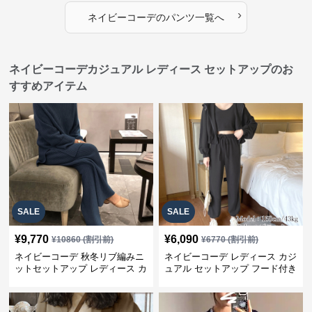
›
ネイビーコーデ
の
パンツ
一覧へ
ネイビーコーデカジュアル レディース セットアップのお
すすめアイテム
SALE
SALE
¥
9,770
¥
6,090
¥
10860
(割引前)
¥
6770
(割引前)
ネイビーコーデ 秋冬リブ編みニ
ネイビーコーデ レディース カジ
ットセットアップ レディース カ
ュアル セットアップ フード付き
ジュアル
スウェット3点セット