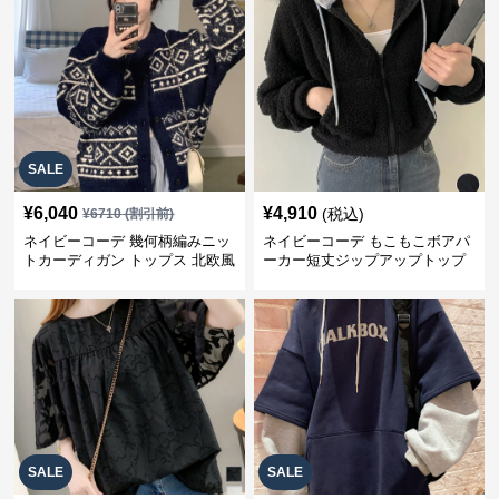
SALE
¥
6,040
¥
4,910
(税込)
¥
6710
(割引前)
ネイビーコーデ 幾何柄編みニッ
ネイビーコーデ もこもこボアパ
トカーディガン トップス 北欧風
ーカー短丈ジップアップトップ
ス
SALE
SALE