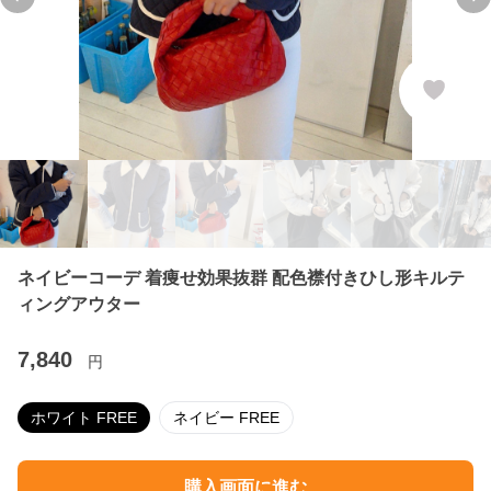
Previous slide
Ne
ネイビーコーデ 着痩せ効果抜群 配色襟付きひし形キルテ
ィングアウター
7,840
円
ホワイト FREE
ネイビー FREE
購入画面に進む