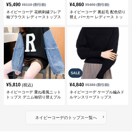
¥
5,490
¥
4,860
¥
6110
(割引前)
¥
5400
(割引前)
ネイビーコーデ 花柄刺繍フレア
ネイビーコーデ 裏起毛 配色切り
袖ブラウス レディーストップス
替え パーカー レディース トッ
プス
SALE
¥
5,810
¥
4,840
(税込)
¥
5380
(割引前)
ネイビーコーデ 重ね着風ニット
ネイビーコーデ ケーブル編みド
トップス デニム袖切り替えプル
ルマンスリーブトップス
オーバー
›
ネイビーコーデ
の
トップス
一覧へ