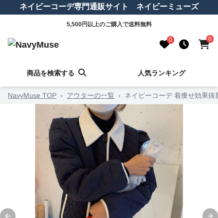
ネイビーコーデ専門通販サイト ネイビーミューズ
5,500円以上のご購入で送料無料
0
0
商品を検索する
人気ランキング
NavyMuse TOP
›
アウターの一覧
›
ネイビーコーデ 着痩せ効果抜