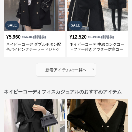
SALE
SALE
¥
5,960
¥
12,520
¥
6630
(割引前)
¥
13910
(割引前)
ネイビーコーデ ダブルボタン配
ネイビーコーデ 中綿ロングコー
色パイピングテーラードジャケ
トファー付きアウター防寒コー
ット レディースアウター
ト
›
新着アイテムの一覧へ
ネイビーコーデオフィスカジュアルのおすすめアイテム