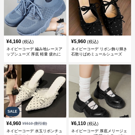
¥
4,160
¥
5,960
(税込)
(税込)
ネイビーコーデ 編み地レースア
ネイビーコーデ リボン飾り輝き
ップシューズ 厚底 軽量 疲れに
石散りばめミュールシューズ
くい運動靴
SALE
¥
4,960
¥
6,110
(税込)
¥
5510
(割引前)
ネイビーコーデ 水玉リボンチュ
ネイビーコーデ 厚底メリージェ