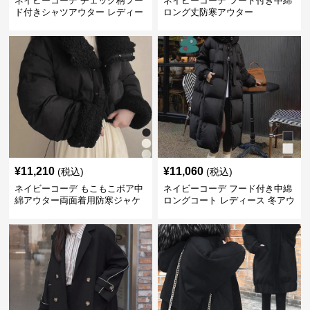
ネイビーコーデ チェック柄フー
ネイビーコーデ フード付き中綿
ド付きシャツアウター レディー
ロング丈防寒アウター
ス秋冬
¥
11,210
¥
11,060
(税込)
(税込)
ネイビーコーデ もこもこボア中
ネイビーコーデ フード付き中綿
綿アウター両面着用防寒ジャケ
ロングコート レディース 冬アウ
ット
ター