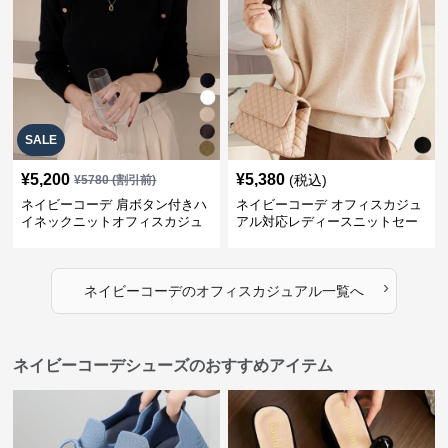
SALE
¥
5,200
¥
5,380
(税込)
¥
5780
(割引前)
ネイビーコーデ 肩ボタン付きハ
ネイビーコーデ オフィスカジュ
イネックニットオフィスカジュ
アル対応レディースニットセー
アル
ター
›
ネイビーコーデ
の
オフィスカジュアル
一覧へ
ネイビーコーデシューズのおすすめアイテム