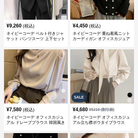
¥
9,260
¥
4,450
(税込)
(税込)
ネイビーコーデ ベルト付きジャ
ネイビーコーデ 重ね着風ニット
ケット パンツスーツ 上下セット
カーディガン オフィスカジュア
オフィスカジュアル
ル 配色
SALE
¥
7,580
¥
4,680
(税込)
¥
5210
(割引前)
ネイビーコーデ オフィスカジュ
ネイビーコーデ オフィスカジュ
アル ドレープブラウス 韓国風き
アル立ち襟ボウタイブラウス
れいめトップス