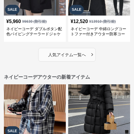
SALE
SALE
¥
5,960
¥
12,520
¥
6630
(割引前)
¥
13910
(割引前)
ネイビーコーデ ダブルボタン配
ネイビーコーデ 中綿ロングコー
色パイピングテーラードジャケ
トファー付きアウター防寒コー
ット レディースアウター
ト
›
人気アイテム一覧へ
ネイビーコーデアウターの新着アイテム
SALE