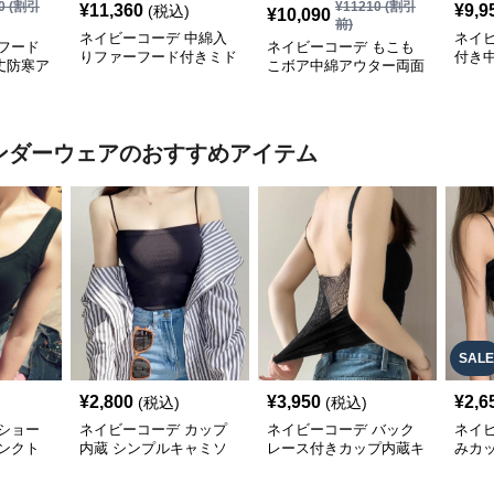
0
(割引
¥
11210
(割引
¥
11,360
¥
9,9
(税込)
¥
10,090
前)
ネイビーコーデ 中綿入
ネイ
フード
ネイビーコーデ もこも
りファーフード付きミド
付き
丈防寒ア
こボア中綿アウター両面
ル丈アウター韓国風
レデ
着用防寒ジャケット
アンダーウェア
のおすすめアイテム
SALE
¥
2,800
¥
3,950
¥
2,6
(税込)
(税込)
ショー
ネイビーコーデ カップ
ネイビーコーデ バック
ネイ
タンクト
内蔵 シンプルキャミソ
レース付きカップ内蔵キ
みカ
 インナ
ール インナー
ャミソールインナー
ル イ