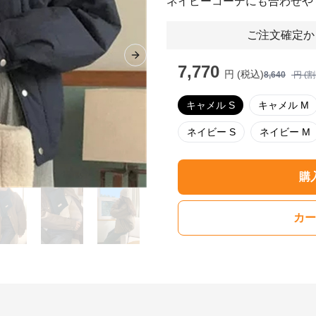
ネイビーコーデにも合わせや
ご注文確定か
Next slide
7,770
円 (税込)
8,640
円 (
キャメル S
キャメル M
ネイビー S
ネイビー M
購
カー