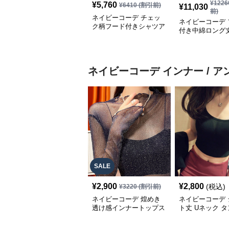
¥
1226
¥
5,760
¥
6410
(割引前)
¥
11,030
前)
ネイビーコーデ チェッ
ネイビーコーデ 
ク柄フード付きシャツア
付き中綿ロング
ウター レディース秋冬
ウター
ネイビーコーデ
インナー / 
SALE
¥
2,900
¥
2,800
(税込)
¥
3220
(割引前)
ネイビーコーデ 煌めき
ネイビーコーデ 
透け感インナートップス
ト丈 Uネック 
重ね着用アンダーウェア
ップ レディース
ー 春夏