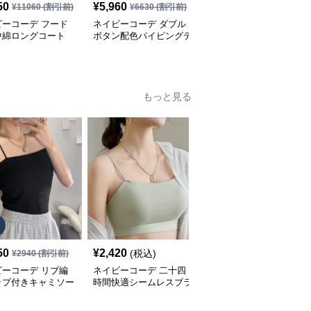
50
¥
5,960
¥
13,910
(税込)
¥
11060
(割引前)
¥
6630
(割引前)
ビーコーデ フード
ネイビーコーデ ダブル
ネイビーコーデ 中綿ロ
中綿ロングコート
ボタン配色パイピングテ
ングコートファー付きア
ィース 冬アウター
ーラードジャケット レ
ウター防寒コート
ディースアウター
もっと見る
SALE
50
¥
2,420
¥
3,830
(税込)
¥
2940
(割引前)
¥
4260
(割引前)
ビーコーデ リブ編
ネイビーコーデ 二十四
ネイビーコーデに合う
ップ付きキャミソー
時間快適シームレスブラ
優美な花柄レース肌着
ンナー