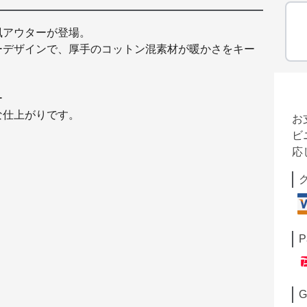
風アウターが登場。
ーデザインで、厚手のコットン混素材が暖かさをキー
ー
な仕上がりです。
お
ビ
応
P
G