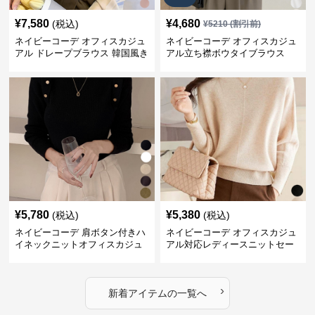
¥
7,580
¥
4,680
(税込)
¥
5210
(割引前)
ネイビーコーデ オフィスカジュ
ネイビーコーデ オフィスカジュ
アル ドレープブラウス 韓国風き
アル立ち襟ボウタイブラウス
れいめトップス
¥
5,780
¥
5,380
(税込)
(税込)
ネイビーコーデ 肩ボタン付きハ
ネイビーコーデ オフィスカジュ
イネックニットオフィスカジュ
アル対応レディースニットセー
アル
ター
›
新着アイテムの一覧へ