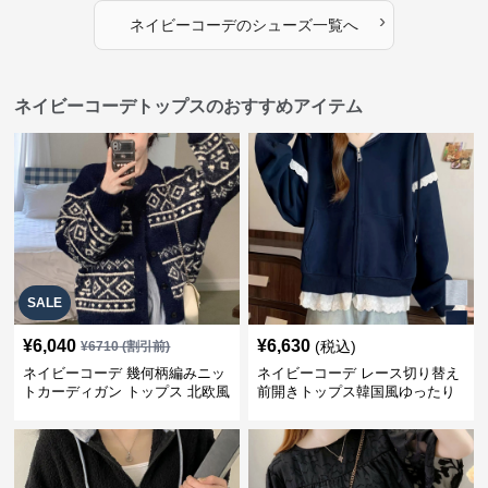
›
ネイビーコーデ
の
シューズ
一覧へ
ネイビーコーデトップスのおすすめアイテム
SALE
¥
6,040
¥
6,630
(税込)
¥
6710
(割引前)
ネイビーコーデ 幾何柄編みニッ
ネイビーコーデ レース切り替え
トカーディガン トップス 北欧風
前開きトップス韓国風ゆったり
パーカー