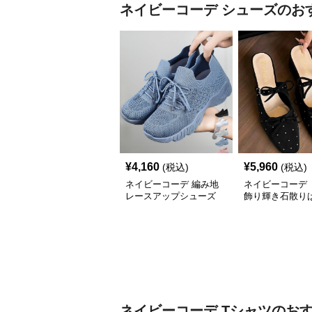
ネイビーコーデ
シューズ
のお
¥
4,160
¥
5,960
(税込)
(税込)
ネイビーコーデ 編み地
ネイビーコーデ 
レースアップシューズ
飾り輝き石散り
厚底 軽量 疲れにくい運
ールシューズ
動靴
ネイビーコーデ
Tシャツ
のお