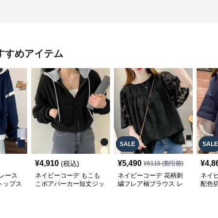
すすめアイテム
SALE
SALE
¥
4,910
¥
5,490
¥
4,8
(税込)
¥
6110
(割引前)
レース
ネイビーコーデ もこも
ネイビーコーデ 花柄刺
ネイ
トップス
こボアパーカー短丈ジッ
繍フレア袖ブラウス レ
配色
パーカー
プアップトップス
ディーストップス
レデ