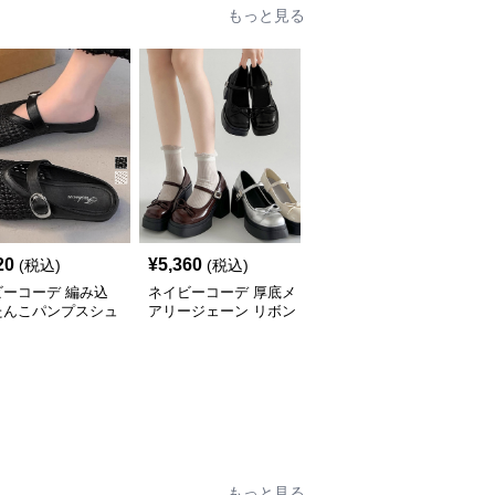
もっと見る
SALE
20
¥
5,360
¥
4,850
(税込)
(税込)
¥
5390
(割引前)
ビーコーデ 編み込
ネイビーコーデ 厚底メ
ネイビーコーデ 厚底ロ
たんこパンプスシュ
アリージェーン リボン
ーファー レディース バ
春夏レディース
付きシューズ
ックル付きシューズ
もっと見る