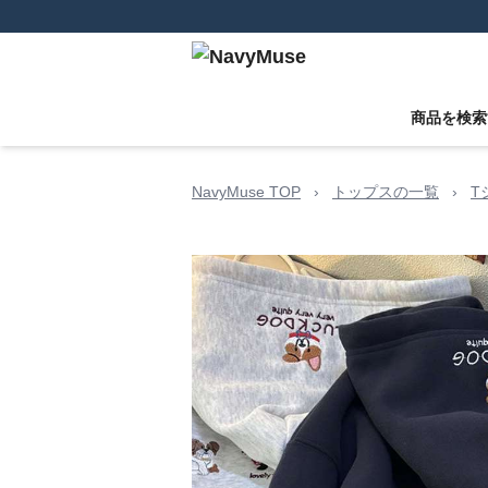
商品を検索
NavyMuse TOP
›
トップスの一覧
›
T