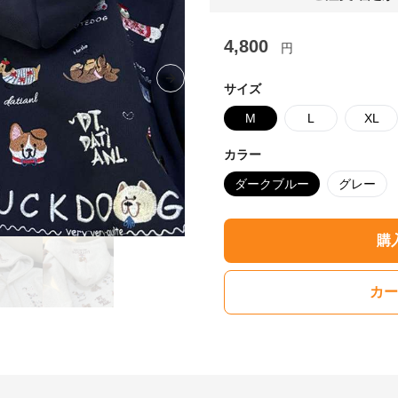
4,800
円
Next slide
サイズ
M
L
XL
カラー
ダークブルー
グレー
購
カー