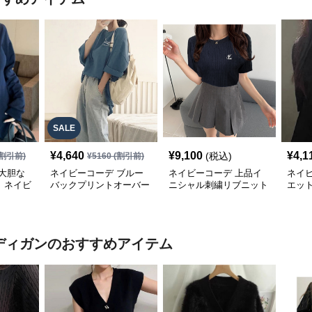
SALE
¥
4,640
¥
9,100
¥
4,1
(税込)
割引前)
¥
5160
(割引前)
大胆な
ネイビーコーデ ブルー
ネイビーコーデ 上品イ
ネイ
、ネイビ
バックプリントオーバー
ニシャル刺繍リブニット
エッ
ショルト
サイズTシャツ
トップス
ップス
ーディガン
のおすすめアイテム