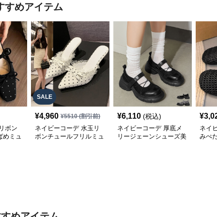
すすめアイテム
SALE
¥
4,960
¥
6,110
¥
3,0
(税込)
¥
5510
(割引前)
リボン
ネイビーコーデ 水玉リ
ネイビーコーデ 厚底メ
ネイ
ばめミュ
ボンチュールフリルミュ
リージェーンシューズ美
みぺ
ールシューズ
脚ストラップローファー
ーズ
すすめアイテム