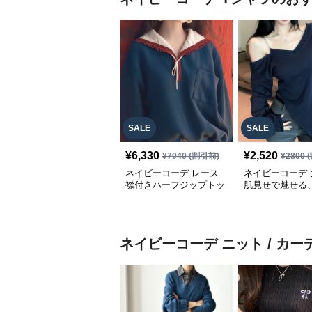
SALE
SALE
¥
6,330
¥
2,520
¥
7040
(割引前)
¥
2800
(
ネイビーコーデ レース
ネイビーコーデ 
襟付きハーフジップトッ
肌見せで魅せる
プス
ーチェーンオフ
ップス
ネイビーコーデ
ニット / カ