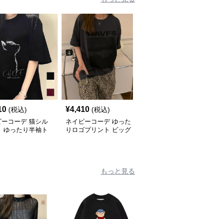
SALE
10
¥
4,410
¥
4,100
(税込)
(税込)
¥
4560
(割引前)
ビーコーデ 猫シル
ネイビーコーデ ゆった
ネイビーコーデ おしゃ
ト ゆったり半袖ト
りロゴプリント ビッグ
れロゴプリント韓国風半
 レディース
シルエット 韓国風Tシャ
袖Tシャツ
ツ
もっと見る