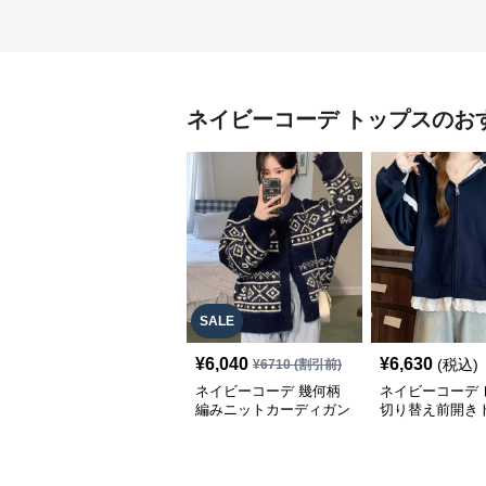
ネイビーコーデ
トップス
のお
SALE
¥
6,040
¥
6,630
(税込)
¥
6710
(割引前)
ネイビーコーデ 幾何柄
ネイビーコーデ 
編みニットカーディガン
切り替え前開き
トップス 北欧風
韓国風ゆったり