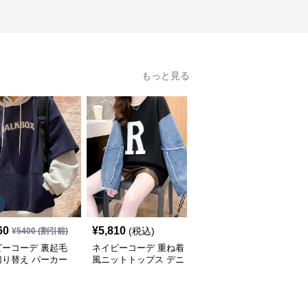
もっと見る
60
¥
5,810
¥
5,380
(税込)
(税込)
¥
5400
(割引前)
ビーコーデ 裏起毛
ネイビーコーデ 重ね着
ネイビーコーデ ケーブ
切り替え パーカー
風ニットトップス デニ
ル編みドルマンスリーブ
ィース トップス
ム袖切り替えプルオーバ
トップス
ー