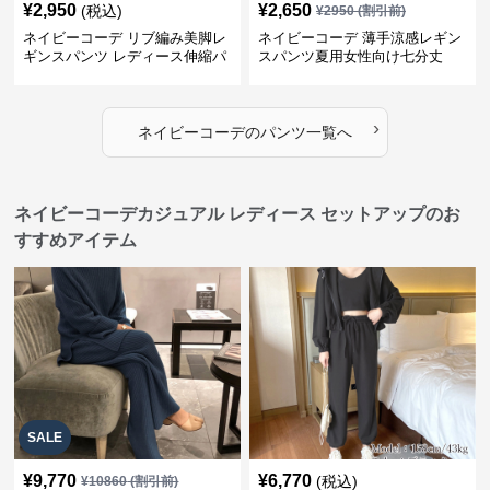
¥
2,950
¥
2,650
(税込)
¥
2950
(割引前)
ネイビーコーデ リブ編み美脚レ
ネイビーコーデ 薄手涼感レギン
ギンスパンツ レディース伸縮パ
スパンツ夏用女性向け七分丈
ンツ
›
ネイビーコーデ
の
パンツ
一覧へ
ネイビーコーデカジュアル レディース セットアップのお
すすめアイテム
SALE
¥
9,770
¥
6,770
(税込)
¥
10860
(割引前)