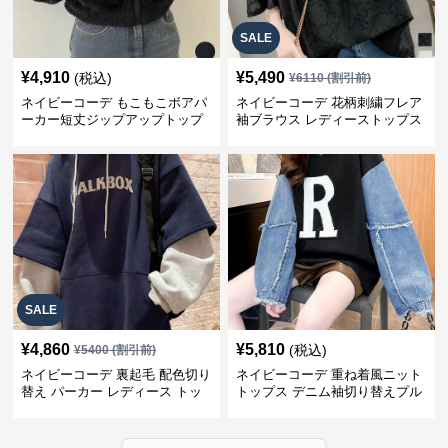
SALE
¥
4,910
¥
5,490
(税込)
¥
6110
(割引前)
ネイビーコーデ もこもこボアパ
ネイビーコーデ 花柄刺繍フレア
ーカー短丈ジップアップトップ
袖ブラウス レディーストップス
ス
SALE
¥
4,860
¥
5,810
(税込)
¥
5400
(割引前)
ネイビーコーデ 裏起毛 配色切り
ネイビーコーデ 重ね着風ニット
替え パーカー レディース トッ
トップス デニム袖切り替えプル
プス
オーバー