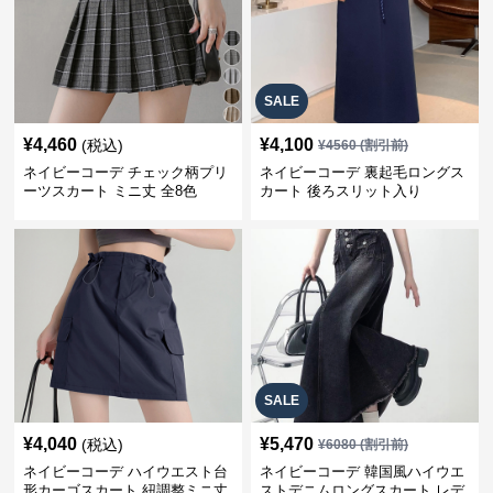
SALE
¥
4,460
¥
4,100
(税込)
¥
4560
(割引前)
ネイビーコーデ チェック柄プリ
ネイビーコーデ 裏起毛ロングス
ーツスカート ミニ丈 全8色
カート 後ろスリット入り
SALE
¥
4,040
¥
5,470
(税込)
¥
6080
(割引前)
ネイビーコーデ ハイウエスト台
ネイビーコーデ 韓国風ハイウエ
形カーゴスカート 紐調整ミニ丈
ストデニムロングスカート レデ