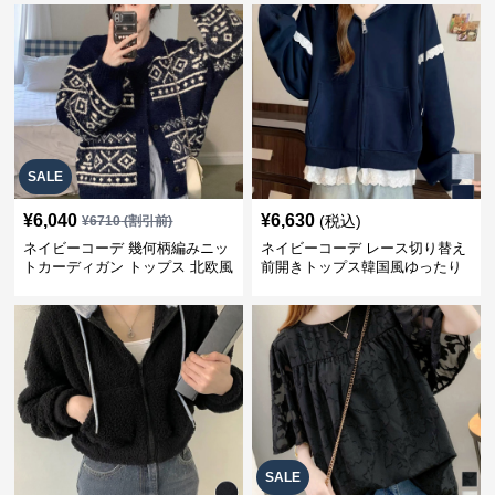
SALE
¥
6,040
¥
6,630
(税込)
¥
6710
(割引前)
ネイビーコーデ 幾何柄編みニッ
ネイビーコーデ レース切り替え
トカーディガン トップス 北欧風
前開きトップス韓国風ゆったり
パーカー
SALE