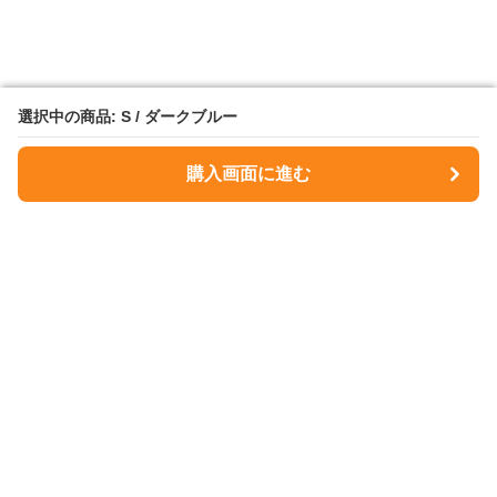
選択中の商品: S / ダークブルー
選択中の商品: S / ダークブルー
購入画面に進む
購入画面に進む
NavyMuse
について