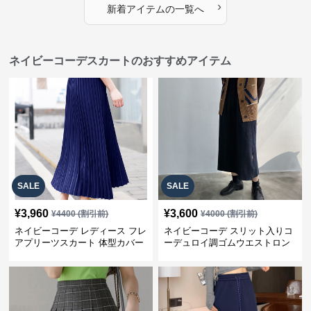
›
新着アイテムの一覧へ
ネイビーコーデスカートのおすすめアイテム
SALE
SALE
¥
3,960
¥
3,600
¥
4400
(割引前)
¥
4000
(割引前)
ネイビーコーデ レディース フレ
ネイビーコーデ スリット入りコ
アプリーツスカート 体型カバー
ーデュロイ調ゴムウエストロン
ゴムウエスト 紺色 ロングスカー
グ丈スカート
ト