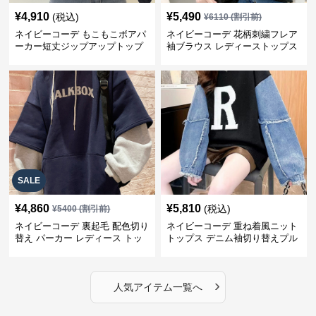
¥
4,910
¥
5,490
(税込)
¥
6110
(割引前)
ネイビーコーデ もこもこボアパ
ネイビーコーデ 花柄刺繍フレア
ーカー短丈ジップアップトップ
袖ブラウス レディーストップス
ス
SALE
¥
4,860
¥
5,810
(税込)
¥
5400
(割引前)
ネイビーコーデ 裏起毛 配色切り
ネイビーコーデ 重ね着風ニット
替え パーカー レディース トッ
トップス デニム袖切り替えプル
プス
オーバー
›
人気アイテム一覧へ