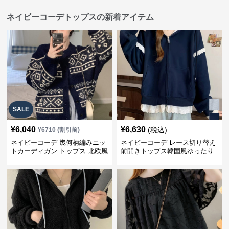
ネイビーコーデトップスの新着アイテム
SALE
¥
6,040
¥
6,630
(税込)
¥
6710
(割引前)
ネイビーコーデ 幾何柄編みニッ
ネイビーコーデ レース切り替え
トカーディガン トップス 北欧風
前開きトップス韓国風ゆったり
パーカー