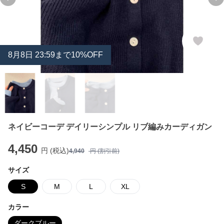
Previous slide
Ne
8
月
8
日 23:59まで10%OFF
ネイビーコーデ デイリーシンプル リブ編みカーディガン
4,450
円 (税込)
4,940
円 (割引前)
サイズ
S
M
L
XL
カラー
ダークブルー