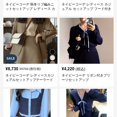
ネイビーコーデ 秋冬リブ編みニ
ネイビーコーデ レディース カジ
ットセットアップ レディース カ
ュアル セットアップ フード付き
ジュアル
スウェット3点セット
SALE
¥
8,730
¥
4,220
(税込)
¥
9700
(割引前)
ネイビーコーデ レディースカジ
ネイビーコーデ リボン付きプリ
ュアルセットアップテーラード
ーツセットアップ
上下スーツ