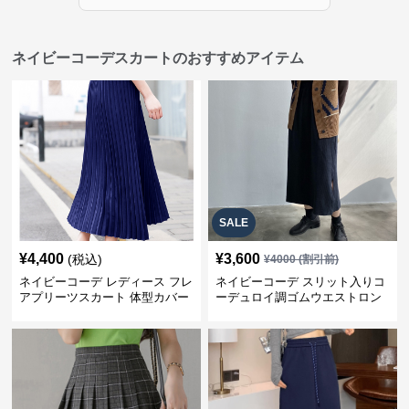
ネイビーコーデスカートのおすすめアイテム
SALE
¥
4,400
¥
3,600
(税込)
¥
4000
(割引前)
ネイビーコーデ レディース フレ
ネイビーコーデ スリット入りコ
アプリーツスカート 体型カバー
ーデュロイ調ゴムウエストロン
ゴムウエスト 紺色 ロングスカー
グ丈スカート
ト