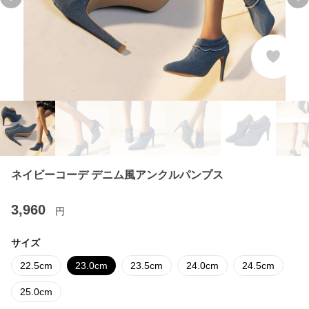
Previous slide
Ne
ネイビーコーデ デニム風アンクルパンプス
3,960
円
サイズ
22.5cm
23.0cm
23.5cm
24.0cm
24.5cm
25.0cm