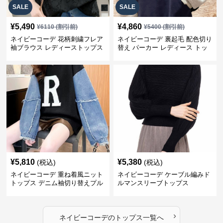
SALE
SALE
¥
5,490
¥
4,860
¥
6110
(割引前)
¥
5400
(割引前)
ネイビーコーデ 花柄刺繍フレア
ネイビーコーデ 裏起毛 配色切り
袖ブラウス レディーストップス
替え パーカー レディース トッ
プス
¥
5,810
¥
5,380
(税込)
(税込)
ネイビーコーデ 重ね着風ニット
ネイビーコーデ ケーブル編みド
トップス デニム袖切り替えプル
ルマンスリーブトップス
オーバー
›
ネイビーコーデ
の
トップス
一覧へ