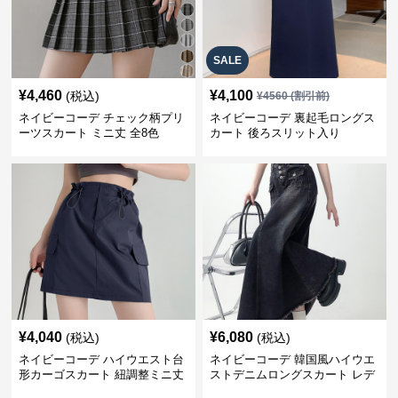
SALE
¥
4,460
¥
4,100
(税込)
¥
4560
(割引前)
ネイビーコーデ チェック柄プリ
ネイビーコーデ 裏起毛ロングス
ーツスカート ミニ丈 全8色
カート 後ろスリット入り
¥
4,040
¥
6,080
(税込)
(税込)
ネイビーコーデ ハイウエスト台
ネイビーコーデ 韓国風ハイウエ
形カーゴスカート 紐調整ミニ丈
ストデニムロングスカート レデ
ィース