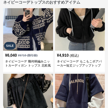
ネイビーコーデトップスのおすすめアイテム
SALE
¥
6,040
¥
4,910
(税込)
¥
6710
(割引前)
ネイビーコーデ 幾何柄編みニッ
ネイビーコーデ もこもこボアパ
トカーディガン トップス 北欧風
ーカー短丈ジップアップトップ
ス