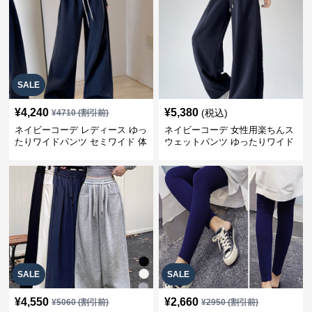
SALE
¥
4,240
¥
5,380
(税込)
¥
4710
(割引前)
ネイビーコーデ レディース ゆっ
ネイビーコーデ 女性用楽ちんス
たりワイドパンツ セミワイド 体
ウェットパンツ ゆったりワイド
型カバー
SALE
SALE
¥
4,550
¥
2,660
¥
5060
(割引前)
¥
2950
(割引前)