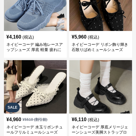
¥
4,160
¥
5,960
(税込)
(税込)
ネイビーコーデ 編み地レースア
ネイビーコーデ リボン飾り輝き
ップシューズ 厚底 軽量 疲れに
石散りばめミュールシューズ
くい運動靴
SALE
¥
4,960
¥
6,110
(税込)
¥
5510
(割引前)
ネイビーコーデ 水玉リボンチュ
ネイビーコーデ 厚底メリージェ
ールフリルミュールシューズ
ーンシューズ美脚ストラップロ