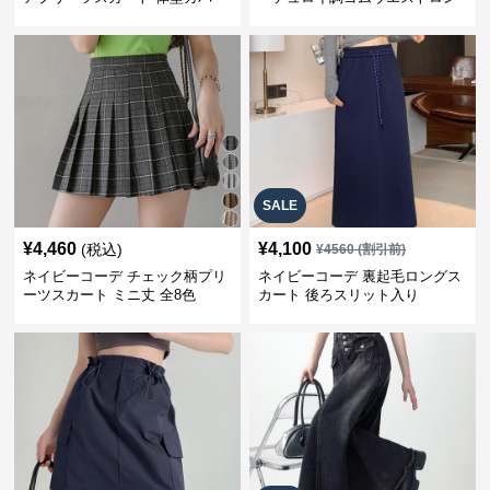
ゴムウエスト 紺色 ロングスカー
グ丈スカート
ト
SALE
¥
4,460
¥
4,100
(税込)
¥
4560
(割引前)
ネイビーコーデ チェック柄プリ
ネイビーコーデ 裏起毛ロングス
ーツスカート ミニ丈 全8色
カート 後ろスリット入り