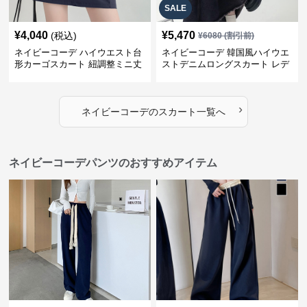
SALE
¥
4,040
¥
5,470
(税込)
¥
6080
(割引前)
ネイビーコーデ ハイウエスト台
ネイビーコーデ 韓国風ハイウエ
形カーゴスカート 紐調整ミニ丈
ストデニムロングスカート レデ
ィース
›
ネイビーコーデ
の
スカート
一覧へ
ネイビーコーデパンツのおすすめアイテム