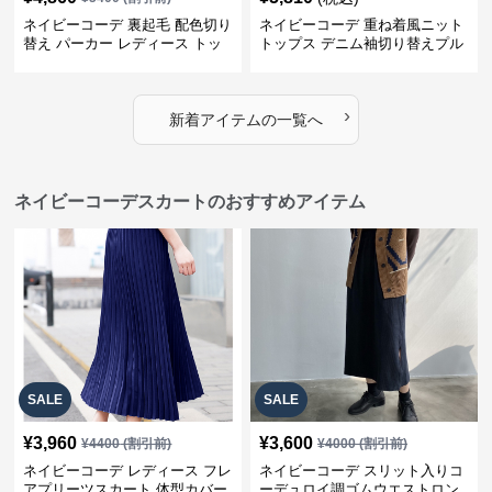
ネイビーコーデ 裏起毛 配色切り
ネイビーコーデ 重ね着風ニット
替え パーカー レディース トッ
トップス デニム袖切り替えプル
プス
オーバー
›
新着アイテムの一覧へ
ネイビーコーデスカートのおすすめアイテム
SALE
SALE
¥
3,960
¥
3,600
¥
4400
(割引前)
¥
4000
(割引前)
ネイビーコーデ レディース フレ
ネイビーコーデ スリット入りコ
アプリーツスカート 体型カバー
ーデュロイ調ゴムウエストロン