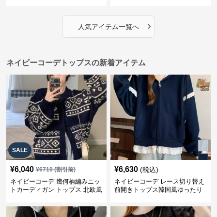
プス
オーバー
›
人気アイテム一覧へ
ネイビーコーデトップスの新着アイテム
SALE
¥
6,040
¥
6,630
(税込)
¥
6710
(割引前)
ネイビーコーデ 幾何柄編みニッ
ネイビーコーデ レース切り替え
トカーディガン トップス 北欧風
前開きトップス韓国風ゆったり
パーカー