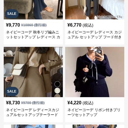
SALE
¥
9,770
¥
6,770
(税込)
¥
10860
(割引前)
ネイビーコーデ 秋冬リブ編みニ
ネイビーコーデ レディース カジ
ットセットアップ レディース カ
ュアル セットアップ フード付き
ジュアル
スウェット3点セット
SALE
¥
8,730
¥
4,220
(税込)
¥
9700
(割引前)
ネイビーコーデ レディースカジ
ネイビーコーデ リボン付きプリ
ュアルセットアップテーラード
ーツセットアップ
上下スーツ