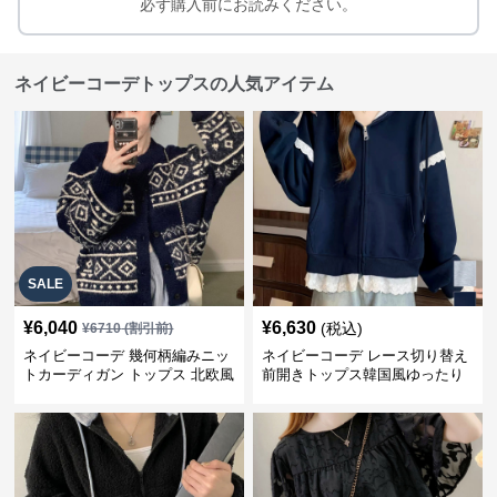
必ず購入前にお読みください。
ネイビーコーデトップスの人気アイテム
SALE
¥
6,040
¥
6,630
(税込)
¥
6710
(割引前)
ネイビーコーデ 幾何柄編みニッ
ネイビーコーデ レース切り替え
トカーディガン トップス 北欧風
前開きトップス韓国風ゆったり
パーカー