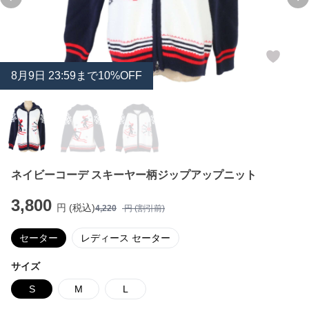
Previous slide
Ne
8
月
9
日 23:59まで10%OFF
ネイビーコーデ スキーヤー柄ジップアップニット
3,800
円 (税込)
4,220
円 (割引前)
セーター
レディース セーター
サイズ
S
M
L