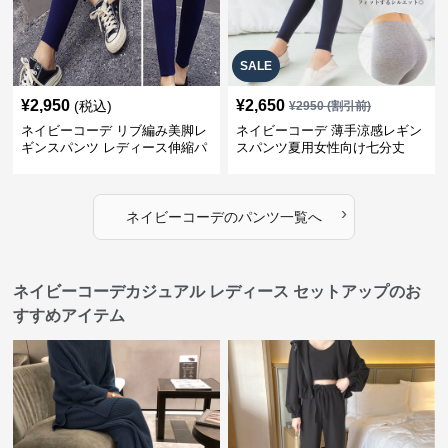
SALE
¥
2,950
¥
2,650
(税込)
¥
2950
(割引前)
ネイビーコーデ リブ編み美脚レ
ネイビーコーデ 薄手涼感レギン
ギンスパンツ レディース伸縮パ
スパンツ夏用女性向け七分丈
ンツ
›
ネイビーコーデ
の
パンツ
一覧へ
ネイビーコーデカジュアル レディース セットアップのお
すすめアイテム