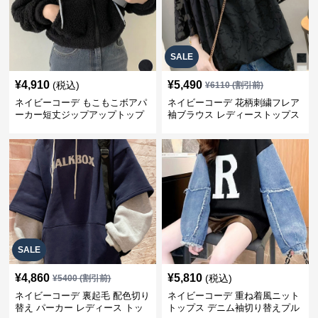
SALE
¥
4,910
¥
5,490
(税込)
¥
6110
(割引前)
ネイビーコーデ もこもこボアパ
ネイビーコーデ 花柄刺繍フレア
ーカー短丈ジップアップトップ
袖ブラウス レディーストップス
ス
SALE
¥
4,860
¥
5,810
(税込)
¥
5400
(割引前)
ネイビーコーデ 裏起毛 配色切り
ネイビーコーデ 重ね着風ニット
替え パーカー レディース トッ
トップス デニム袖切り替えプル