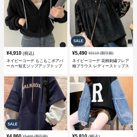
SALE
¥
4,910
¥
5,490
(税込)
¥
6110
(割引前)
ネイビーコーデ もこもこボアパ
ネイビーコーデ 花柄刺繍フレア
ーカー短丈ジップアップトップ
袖ブラウス レディーストップス
ス
SALE
¥
4,860
¥
5,810
(税込)
¥
5400
(割引前)