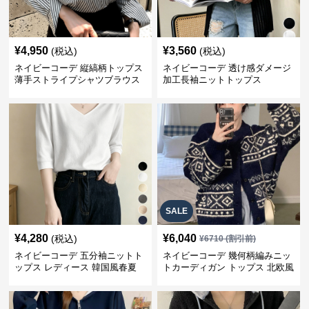
¥
4,950
¥
3,560
(税込)
(税込)
ネイビーコーデ 縦縞柄トップス
ネイビーコーデ 透け感ダメージ
薄手ストライプシャツブラウス
加工長袖ニットトップス
SALE
¥
4,280
¥
6,040
(税込)
¥
6710
(割引前)
ネイビーコーデ 五分袖ニットト
ネイビーコーデ 幾何柄編みニッ
ップス レディース 韓国風春夏
トカーディガン トップス 北欧風