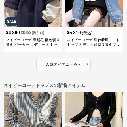
SALE
¥
4,860
¥
5,810
(税込)
¥
5400
(割引前)
ネイビーコーデ 裏起毛 配色切り
ネイビーコーデ 重ね着風ニット
替え パーカー レディース トッ
トップス デニム袖切り替えプル
プス
オーバー
›
人気アイテム一覧へ
ネイビーコーデトップスの新着アイテム