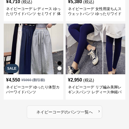
¥
4,710
¥
5,380
(税込)
(税込)
ネイビーコーデ レディース ゆっ
ネイビーコーデ 女性用楽ちんス
たりワイドパンツ セミワイド 体
ウェットパンツ ゆったりワイド
型カバー
SALE
¥
4,550
¥
2,950
(税込)
¥
5060
(割引前)
ネイビーコーデ ゆったり体型カ
ネイビーコーデ リブ編み美脚レ
バーワイドパンツ
ギンスパンツ レディース伸縮パ
ンツ
›
ネイビーコーデ
の
パンツ
一覧へ