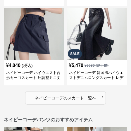
SALE
¥
4,040
¥
5,470
(税込)
¥
6080
(割引前)
ネイビーコーデ ハイウエスト台
ネイビーコーデ 韓国風ハイウエ
形カーゴスカート 紐調整ミニ丈
ストデニムロングスカート レデ
ィース
›
ネイビーコーデ
の
スカート
一覧へ
ネイビーコーデパンツのおすすめアイテム