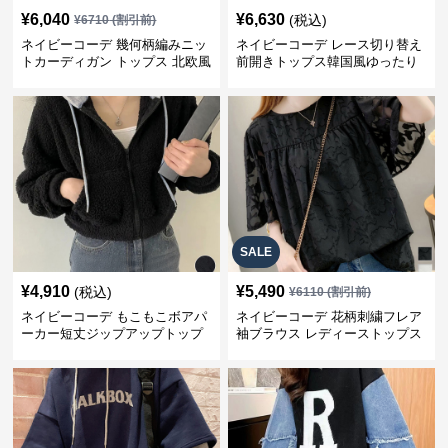
¥
6,040
¥
6,630
(税込)
¥
6710
(割引前)
ネイビーコーデ 幾何柄編みニッ
ネイビーコーデ レース切り替え
トカーディガン トップス 北欧風
前開きトップス韓国風ゆったり
パーカー
SALE
¥
4,910
¥
5,490
(税込)
¥
6110
(割引前)
ネイビーコーデ もこもこボアパ
ネイビーコーデ 花柄刺繍フレア
ーカー短丈ジップアップトップ
袖ブラウス レディーストップス
ス