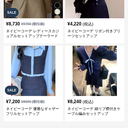
SALE
¥
8,730
¥
4,220
(税込)
¥
9700
(割引前)
ネイビーコーデ レディースカジ
ネイビーコーデ リボン付きプリ
ュアルセットアップテーラード
ーツセットアップ
上下スーツ
SALE
¥
7,200
¥
8,240
(税込)
¥
8000
(割引前)
ネイビーコーデ 優雅なギャザー
ネイビーコーデ 細リブ襟付きケ
フリルセットアップ
ーブル編みセットアップ