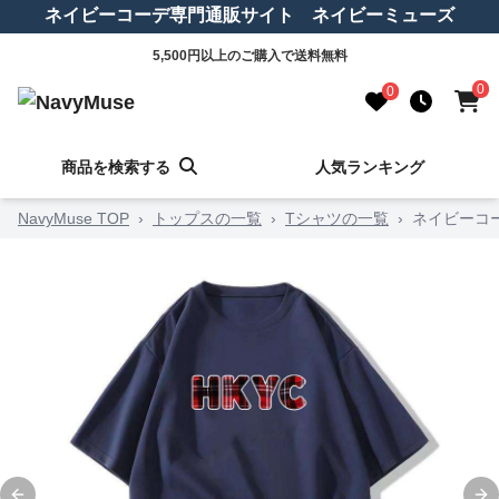
ネイビーコーデ専門通販サイト ネイビーミューズ
5,500円以上のご購入で送料無料
0
0
商品を検索する
人気ランキング
NavyMuse TOP
›
トップスの一覧
›
Tシャツの一覧
›
ネイビーコ