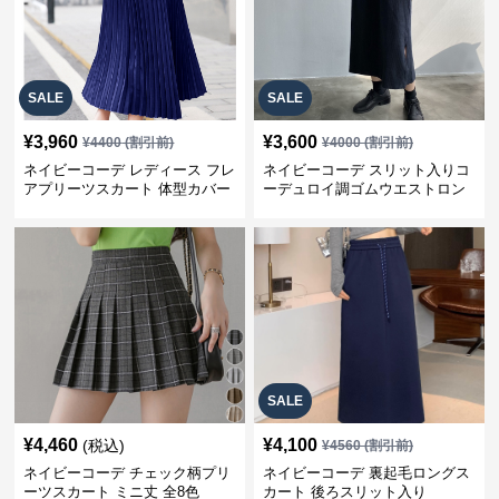
SALE
SALE
¥
3,960
¥
3,600
¥
4400
(割引前)
¥
4000
(割引前)
ネイビーコーデ レディース フレ
ネイビーコーデ スリット入りコ
アプリーツスカート 体型カバー
ーデュロイ調ゴムウエストロン
ゴムウエスト 紺色 ロングスカー
グ丈スカート
ト
SALE
¥
4,460
¥
4,100
(税込)
¥
4560
(割引前)
ネイビーコーデ チェック柄プリ
ネイビーコーデ 裏起毛ロングス
ーツスカート ミニ丈 全8色
カート 後ろスリット入り