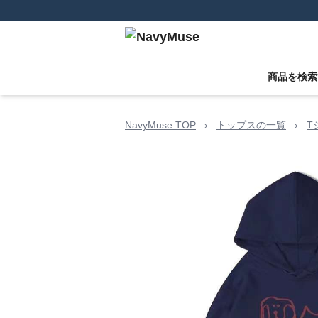
商品を検索
NavyMuse TOP
›
トップスの一覧
›
T