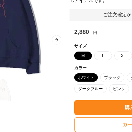
のアイテムです。
ご注文確定か
2,880
円
Next slide
サイズ
M
L
XL
カラー
ホワイト
ブラック
ダークブルー
ピンク
購
カー