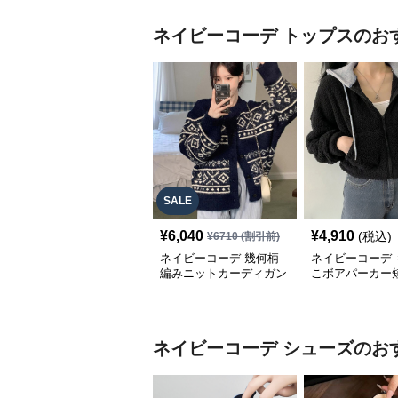
ネイビーコーデ
トップス
のお
SALE
¥
6,040
¥
4,910
(税込)
¥
6710
(割引前)
ネイビーコーデ 幾何柄
ネイビーコーデ 
編みニットカーディガン
こボアパーカー
トップス 北欧風
プアップトップ
ネイビーコーデ
シューズ
のお