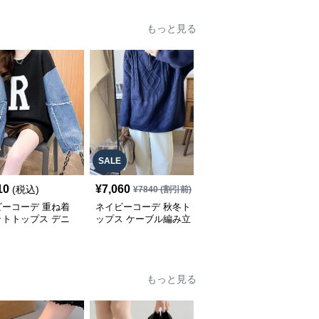
もっと見る
SALE
10
¥
7,060
¥
7,640
(税込)
(税込)
¥
7840
(割引前)
ビーコーデ 重ね着
ネイビーコーデ 秋冬ト
ネイビーコーデ 上品な
ットトップス デニ
ップス ケーブル編み立
花柄編み込み ゆったり
切り替えプルオーバ
襟セーター ゆったり長
長袖ニットトップス
袖ニット
もっと見る