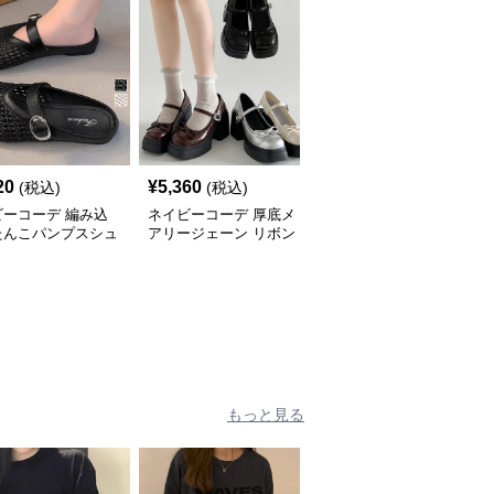
SALE
20
¥
5,360
¥
4,850
(税込)
(税込)
¥
5390
(割引前)
ビーコーデ 編み込
ネイビーコーデ 厚底メ
ネイビーコーデ 厚底ロ
たんこパンプスシュ
アリージェーン リボン
ーファー レディース バ
春夏レディース
付きシューズ
ックル付きシューズ
もっと見る