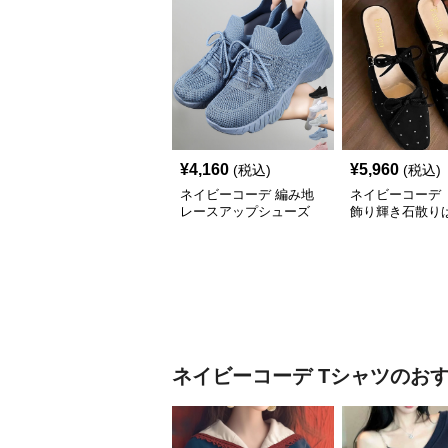
¥
4,160
¥
5,960
(税込)
(税込)
ネイビーコーデ 編み地
ネイビーコーデ 
レースアップシューズ
飾り輝き石散り
厚底 軽量 疲れにくい運
ールシューズ
動靴
ネイビーコーデ
Tシャツ
のお