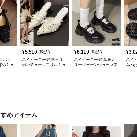
¥
5,510
¥
6,110
¥
3,0
(税込)
(税込)
リボン
ネイビーコーデ 水玉リ
ネイビーコーデ 厚底メ
ネイ
ばめミュ
ボンチュールフリルミュ
リージェーンシューズ美
みぺ
ールシューズ
脚ストラップローファー
ーズ
すすめアイテム