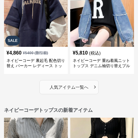
SALE
¥
4,860
¥
5,810
(税込)
¥
5400
(割引前)
ネイビーコーデ 裏起毛 配色切り
ネイビーコーデ 重ね着風ニット
替え パーカー レディース トッ
トップス デニム袖切り替えプル
プス
オーバー
›
人気アイテム一覧へ
ネイビーコーデトップスの新着アイテム