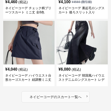
¥
4,460
¥
4,100
(税込)
¥
4560
(割引前)
ネイビーコーデ チェック柄プリ
ネイビーコーデ 裏起毛ロングス
ーツスカート ミニ丈 全8色
カート 後ろスリット入り
¥
4,040
¥
6,080
(税込)
(税込)
ネイビーコーデ ハイウエスト台
ネイビーコーデ 韓国風ハイウエ
形カーゴスカート 紐調整ミニ丈
ストデニムロングスカート レデ
ィース
›
ネイビーコーデ
の
スカート
一覧へ