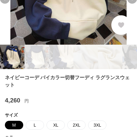
Previous slide
Ne
ネイビーコーデ バイカラー切替フーディ ラグランスウェ
ット
4,260
円
サイズ
M
L
XL
2XL
3XL