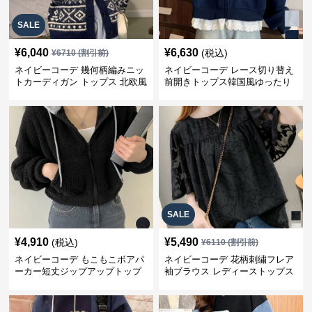
SALE
¥
6,040
¥
6,630
(税込)
¥
6710
(割引前)
ネイビーコーデ 幾何柄編みニッ
ネイビーコーデ レース切り替え
トカーディガン トップス 北欧風
前開きトップス韓国風ゆったり
パーカー
SALE
¥
4,910
¥
5,490
(税込)
¥
6110
(割引前)
ネイビーコーデ もこもこボアパ
ネイビーコーデ 花柄刺繍フレア
ーカー短丈ジップアップトップ
袖ブラウス レディーストップス
ス