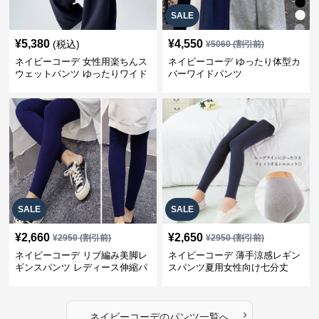
SALE
¥
5,380
¥
4,550
(税込)
¥
5060
(割引前)
ネイビーコーデ 女性用楽ちんス
ネイビーコーデ ゆったり体型カ
ウェットパンツ ゆったりワイド
バーワイドパンツ
SALE
SALE
¥
2,660
¥
2,650
¥
2950
(割引前)
¥
2950
(割引前)
ネイビーコーデ リブ編み美脚レ
ネイビーコーデ 薄手涼感レギン
ギンスパンツ レディース伸縮パ
スパンツ夏用女性向け七分丈
ンツ
›
ネイビーコーデ
の
パンツ
一覧へ