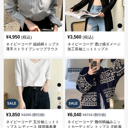
¥
4,950
¥
3,560
(税込)
(税込)
ネイビーコーデ 縦縞柄トップス
ネイビーコーデ 透け感ダメージ
薄手ストライプシャツブラウス
加工長袖ニットトップス
SALE
SALE
¥
3,850
¥
6,040
¥
4280
(割引前)
¥
6710
(割引前)
ネイビーコーデ 五分袖ニットト
ネイビーコーデ 幾何柄編みニッ
ップス レディース 韓国風春夏
トカーディガン トップス 北欧風