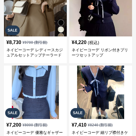
SALE
¥
8,730
¥
4,220
(税込)
¥
9700
(割引前)
ネイビーコーデ レディースカジ
ネイビーコーデ リボン付きプリ
ュアルセットアップテーラード
ーツセットアップ
上下スーツ
SALE
SALE
¥
7,200
¥
7,410
¥
8000
(割引前)
¥
8240
(割引前)
ネイビーコーデ 優雅なギャザー
ネイビーコーデ 細リブ襟付きケ