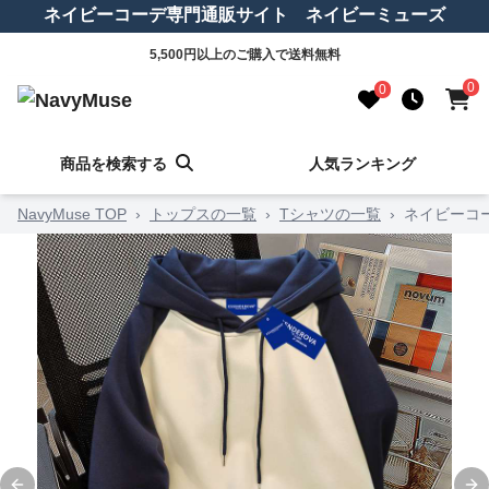
ネイビーコーデ専門通販サイト ネイビーミューズ
5,500円以上のご購入で送料無料
0
0
商品を検索する
人気ランキング
NavyMuse TOP
›
トップスの一覧
›
Tシャツの一覧
›
ネイビーコ