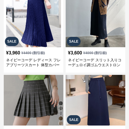
SALE
SALE
¥
3,960
¥
3,600
¥
4400
(割引前)
¥
4000
(割引前)
ネイビーコーデ レディース フレ
ネイビーコーデ スリット入りコ
アプリーツスカート 体型カバー
ーデュロイ調ゴムウエストロン
ゴムウエスト 紺色 ロングスカー
グ丈スカート
ト
SALE