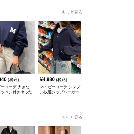
もっと見る
940
¥
4,880
¥
7,740
(税込)
(税込)
(税込)
ビーコーデ 大きな
ネイビーコーデ シンプ
ネイビーコーデ 十字架
ワッペン付きゆった
ル快適ジップパーカー
刺繍入りジップパーカー
ップス
もっと見る