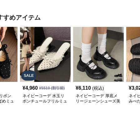
すすめアイテム
SALE
¥
4,960
¥
6,110
¥
3,0
(税込)
¥
5510
(割引前)
リボン
ネイビーコーデ 水玉リ
ネイビーコーデ 厚底メ
ネイ
ばめミュ
ボンチュールフリルミュ
リージェーンシューズ美
みぺ
ールシューズ
脚ストラップローファー
ーズ