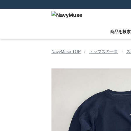
商品を検索
NavyMuse TOP
›
トップスの一覧
›
ス