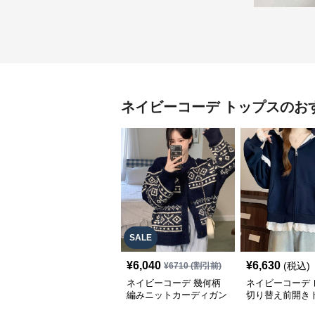
ネイビーコーデ
トップス
のお
SALE
¥
6,040
¥
6,630
(税込)
¥
6710
(割引前)
ネイビーコーデ 幾何柄
ネイビーコーデ 
編みニットカーディガン
切り替え前開き
トップス 北欧風
韓国風ゆったり