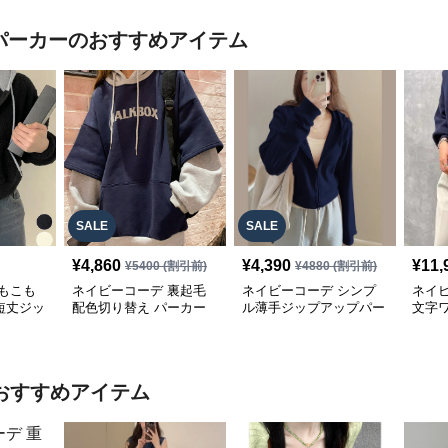
 パーカー
のおすすめアイテム
SALE
SALE
¥
4,860
¥
4,390
¥
11,
¥
5400
(割引前)
¥
4880
(割引前)
もこも
ネイビーコーデ 裏起毛
ネイビーコーデ シンプ
ネイ
短丈ジッ
配色切り替え パーカー
ル薄手ジップアップパー
文字
ス
レディース トップス
カー
りト
おすすめアイテム