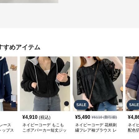
すすめアイテム
SALE
SALE
¥
4,910
¥
5,490
¥
4,8
(税込)
¥
6110
(割引前)
レース
ネイビーコーデ もこも
ネイビーコーデ 花柄刺
ネイ
トップス
こボアパーカー短丈ジッ
繍フレア袖ブラウス レ
配色
パーカー
プアップトップス
ディーストップス
レデ