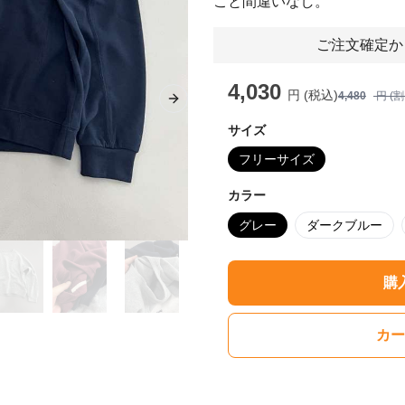
こと間違いなし。
ご注文確定か
4,030
円 (税込)
4,480
円 (
Next slide
サイズ
フリーサイズ
カラー
グレー
ダークブルー
購
カー