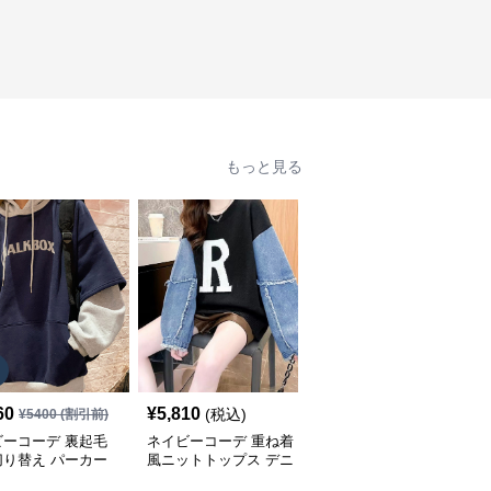
もっと見る
SALE
60
¥
5,810
¥
4,840
(税込)
¥
5400
(割引前)
¥
5380
(割引前)
ビーコーデ 裏起毛
ネイビーコーデ 重ね着
ネイビーコーデ ケーブ
切り替え パーカー
風ニットトップス デニ
ル編みドルマンスリーブ
ィース トップス
ム袖切り替えプルオーバ
トップス