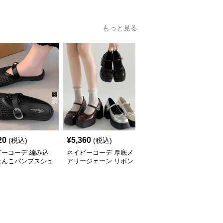
ー
もっと見る
SALE
20
¥
5,360
¥
4,850
(税込)
(税込)
¥
5390
(割引前)
ビーコーデ 編み込
ネイビーコーデ 厚底メ
ネイビーコーデ 厚底ロ
たんこパンプスシュ
アリージェーン リボン
ーファー レディース バ
春夏レディース
付きシューズ
ックル付きシューズ