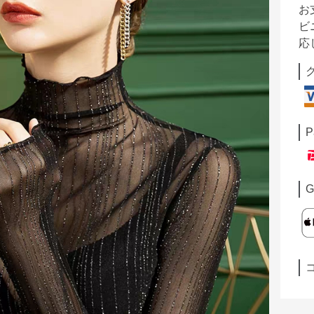
お
ビ
応
P
G