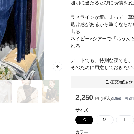
照明に当たるたびに表情を変
ラメラインが縦に走って、華
透け感があるから重くならな
出る
ネイビー×シアーで「ちゃん
れる
デートでも、特別な夜でも、
そのために用意しておきたい
Next slide
ご注文確定か
2,250
円 (税込)
2,500
円 (
サイズ
S
M
L
カラー