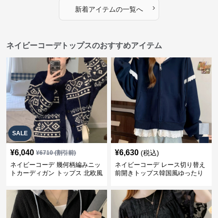
›
新着アイテムの一覧へ
ネイビーコーデトップスのおすすめアイテム
SALE
¥
6,040
¥
6,630
(税込)
¥
6710
(割引前)
ネイビーコーデ 幾何柄編みニッ
ネイビーコーデ レース切り替え
トカーディガン トップス 北欧風
前開きトップス韓国風ゆったり
パーカー