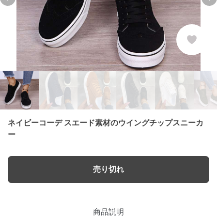
Previous slide
Ne
ネイビーコーデ スエード素材のウイングチップスニーカ
ー
売り切れ
商品説明