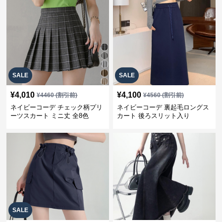
SALE
SALE
¥
4,010
¥
4,100
¥
4460
(割引前)
¥
4560
(割引前)
ネイビーコーデ チェック柄プリ
ネイビーコーデ 裏起毛ロングス
ーツスカート ミニ丈 全8色
カート 後ろスリット入り
SALE