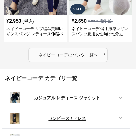
SALE
¥
2,950
¥
2,650
(税込)
¥
2950
(割引前)
ネイビーコーデ リブ編み美脚レ
ネイビーコーデ 薄手涼感レギン
ギンスパンツ レディース伸縮パ
スパンツ夏用女性向け七分丈
ンツ
›
ネイビーコーデ
の
パンツ
一覧へ
ネイビーコーデ カテゴリ一覧
カジュアル レディース ジャケット
ワンピース / ドレス