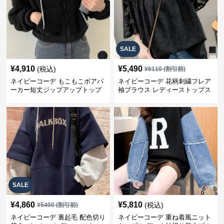
SALE
¥
4,910
¥
5,490
(税込)
¥
6110
(割引前)
ネイビーコーデ もこもこボアパ
ネイビーコーデ 花柄刺繍フレア
ーカー短丈ジップアップトップ
袖ブラウス レディーストップス
ス
SALE
¥
4,860
¥
5,810
(税込)
¥
5400
(割引前)
ネイビーコーデ 裏起毛 配色切り
ネイビーコーデ 重ね着風ニット