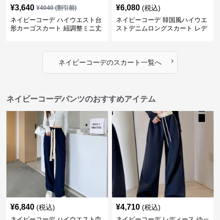
¥
3,640
¥
6,080
(税込)
¥
4040
(割引前)
ネイビーコーデ ハイウエスト台
ネイビーコーデ 韓国風ハイウエ
形カーゴスカート 紐調整ミニ丈
ストデニムロングスカート レデ
ィース
›
ネイビーコーデ
の
スカート
一覧へ
ネイビーコーデパンツのおすすめアイテム
¥
6,840
¥
4,710
(税込)
(税込)
ネイビーコーデ ハイウエスト巾
ネイビーコーデ レディース ゆっ