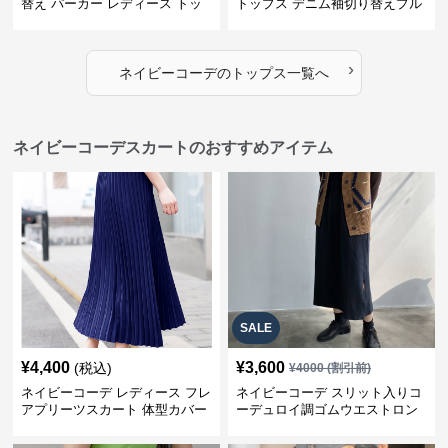
替え パーカー レディース トッ
トップス デニム袖切り替えプル
プス
オーバー
›
ネイビーコーデ
の
トップス
一覧へ
ネイビーコーデスカートのおすすめアイテム
SALE
¥
4,400
¥
3,600
(税込)
¥
4000
(割引前)
ネイビーコーデ レディース フレ
ネイビーコーデ スリット入りコ
アプリーツスカート 体型カバー
ーデュロイ調ゴムウエストロン
ゴムウエスト 紺色 ロングスカー
グ丈スカート
ト