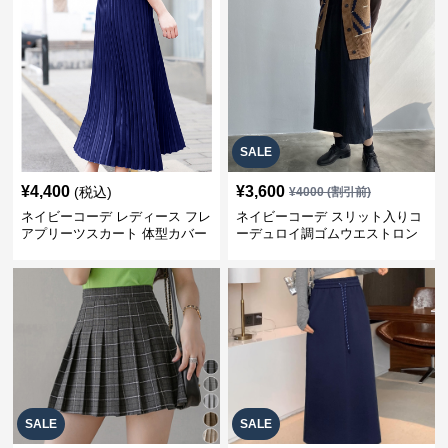
SALE
¥
4,400
¥
3,600
(税込)
¥
4000
(割引前)
ネイビーコーデ レディース フレ
ネイビーコーデ スリット入りコ
アプリーツスカート 体型カバー
ーデュロイ調ゴムウエストロン
ゴムウエスト 紺色 ロングスカー
グ丈スカート
ト
SALE
SALE