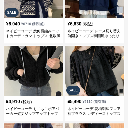
SALE
¥
6,040
¥
6,630
(税込)
¥
6710
(割引前)
ネイビーコーデ 幾何柄編みニッ
ネイビーコーデ レース切り替え
トカーディガン トップス 北欧風
前開きトップス韓国風ゆったり
パーカー
SALE
¥
4,910
¥
5,490
(税込)
¥
6110
(割引前)
ネイビーコーデ もこもこボアパ
ネイビーコーデ 花柄刺繍フレア
ーカー短丈ジップアップトップ
袖ブラウス レディーストップス
ス