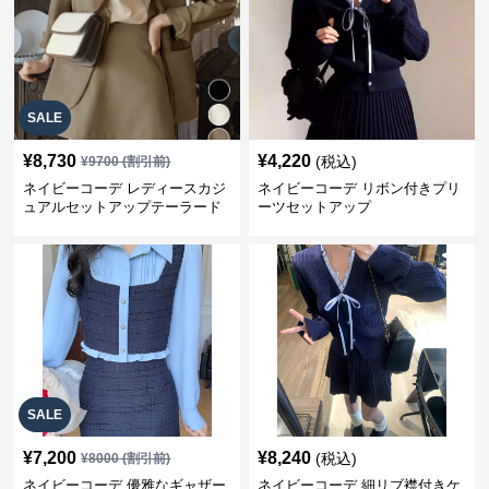
SALE
¥
8,730
¥
4,220
(税込)
¥
9700
(割引前)
ネイビーコーデ レディースカジ
ネイビーコーデ リボン付きプリ
ュアルセットアップテーラード
ーツセットアップ
上下スーツ
SALE
¥
7,200
¥
8,240
(税込)
¥
8000
(割引前)
ネイビーコーデ 優雅なギャザー
ネイビーコーデ 細リブ襟付きケ