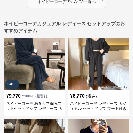
›
ネイビーコーデ
の
パンツ
一覧へ
ネイビーコーデカジュアル レディース セットアップのお
すすめアイテム
SALE
¥
9,770
¥
6,770
(税込)
¥
10860
(割引前)
ネイビーコーデ 秋冬リブ編みニ
ネイビーコーデ レディース カジ
ットセットアップ レディース カ
ュアル セットアップ フード付き
ジュアル
スウェット3点セット