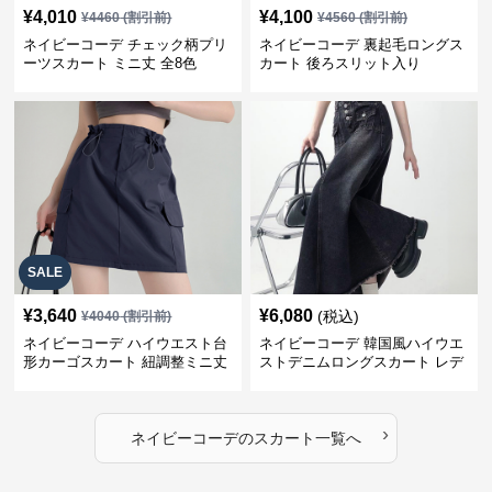
¥
4,010
¥
4,100
¥
4460
(割引前)
¥
4560
(割引前)
ネイビーコーデ チェック柄プリ
ネイビーコーデ 裏起毛ロングス
ーツスカート ミニ丈 全8色
カート 後ろスリット入り
SALE
¥
3,640
¥
6,080
(税込)
¥
4040
(割引前)
ネイビーコーデ ハイウエスト台
ネイビーコーデ 韓国風ハイウエ
形カーゴスカート 紐調整ミニ丈
ストデニムロングスカート レデ
ィース
›
ネイビーコーデ
の
スカート
一覧へ