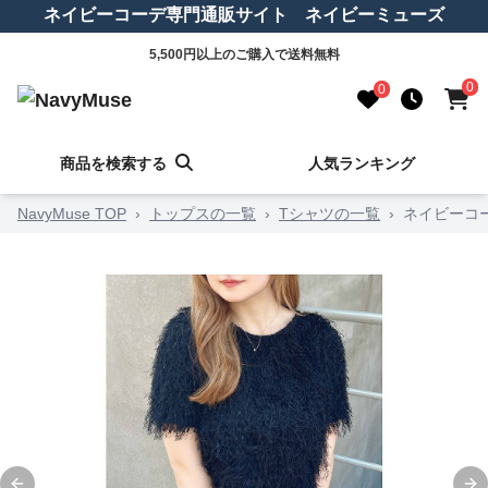
ネイビーコーデ専門通販サイト ネイビーミューズ
5,500円以上のご購入で送料無料
0
0
商品を検索する
人気ランキング
NavyMuse TOP
›
トップスの一覧
›
Tシャツの一覧
›
ネイビーコ