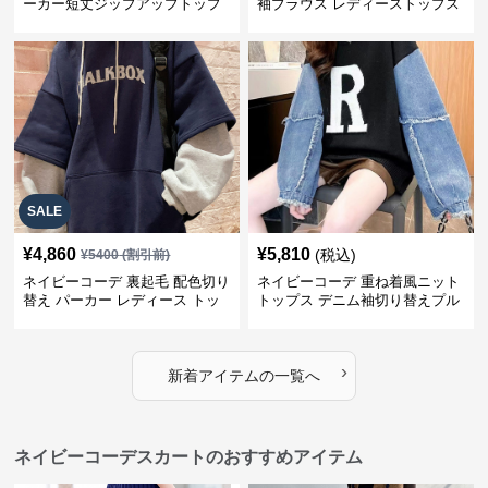
ーカー短丈ジップアップトップ
袖ブラウス レディーストップス
ス
SALE
¥
4,860
¥
5,810
(税込)
¥
5400
(割引前)
ネイビーコーデ 裏起毛 配色切り
ネイビーコーデ 重ね着風ニット
替え パーカー レディース トッ
トップス デニム袖切り替えプル
プス
オーバー
›
新着アイテムの一覧へ
ネイビーコーデスカートのおすすめアイテム