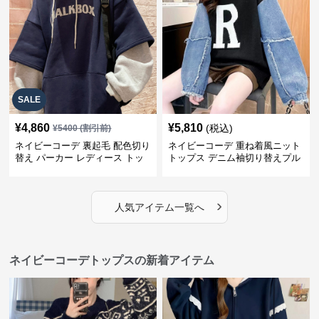
SALE
¥
4,860
¥
5,810
(税込)
¥
5400
(割引前)
ネイビーコーデ 裏起毛 配色切り
ネイビーコーデ 重ね着風ニット
替え パーカー レディース トッ
トップス デニム袖切り替えプル
プス
オーバー
›
人気アイテム一覧へ
ネイビーコーデトップスの新着アイテム