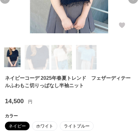
Previous slide
Ne
ネイビーコーデ 2025年春夏トレンド フェザーディテー
ルふわもこ切りっぱなし半袖ニット
14,500
円
カラー
ネイビー
ホワイト
ライトブルー