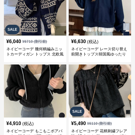
SALE
¥
6,040
¥
6,630
(税込)
¥
6710
(割引前)
ネイビーコーデ 幾何柄編みニッ
ネイビーコーデ レース切り替え
トカーディガン トップス 北欧風
前開きトップス韓国風ゆったり
パーカー
SALE
¥
4,910
¥
5,490
(税込)
¥
6110
(割引前)
ネイビーコーデ もこもこボアパ
ネイビーコーデ 花柄刺繍フレア