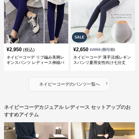
SALE
¥
2,950
¥
2,650
(税込)
¥
2950
(割引前)
ネイビーコーデ リブ編み美脚レ
ネイビーコーデ 薄手涼感レギン
ギンスパンツ レディース伸縮パ
スパンツ夏用女性向け七分丈
ンツ
›
ネイビーコーデ
の
パンツ
一覧へ
ネイビーコーデカジュアル レディース セットアップのお
すすめアイテム