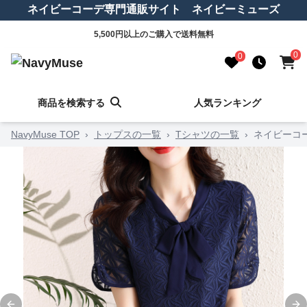
ネイビーコーデ専門通販サイト ネイビーミューズ
5,500円以上のご購入で送料無料
0
0
商品を検索する
人気ランキング
NavyMuse TOP
›
トップスの一覧
›
Tシャツの一覧
›
ネイビーコ