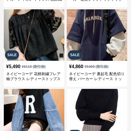
ス
SALE
SALE
¥
5,490
¥
4,860
¥
6110
(割引前)
¥
5400
(割引前)
ネイビーコーデ 花柄刺繍フレア
ネイビーコーデ 裏起毛 配色切り
袖ブラウス レディーストップス
替え パーカー レディース トッ
プス