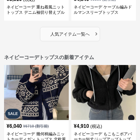
ネイビーコーデ 重ね着風ニット
ネイビーコーデ ケーブル編みド
トップス デニム袖切り替えプル
ルマンスリーブトップス
オーバー
›
人気アイテム一覧へ
ネイビーコーデトップスの新着アイテム
SALE
¥
6,040
¥
4,910
(税込)
¥
6710
(割引前)
ネイビーコーデ 幾何柄編みニッ
ネイビーコーデ もこもこボアパ
トカーディガン トップス 北欧風
ーカー短丈ジップアップトップ