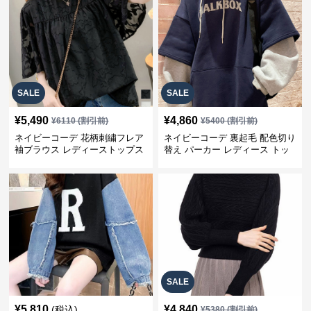
SALE
SALE
¥
5,490
¥
4,860
¥
6110
(割引前)
¥
5400
(割引前)
ネイビーコーデ 花柄刺繍フレア
ネイビーコーデ 裏起毛 配色切り
袖ブラウス レディーストップス
替え パーカー レディース トッ
プス
SALE
¥
5,810
¥
4,840
(税込)
¥
5380
(割引前)