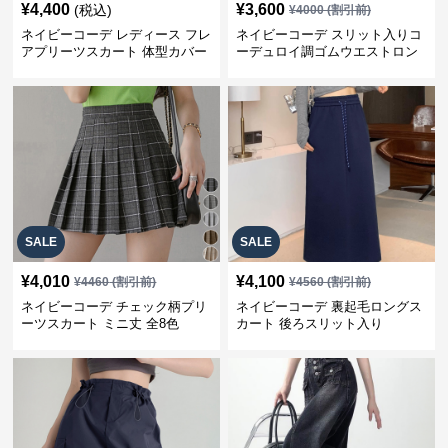
¥
4,400
¥
3,600
(税込)
¥
4000
(割引前)
ネイビーコーデ レディース フレ
ネイビーコーデ スリット入りコ
アプリーツスカート 体型カバー
ーデュロイ調ゴムウエストロン
ゴムウエスト 紺色 ロングスカー
グ丈スカート
ト
SALE
SALE
¥
4,010
¥
4,100
¥
4460
(割引前)
¥
4560
(割引前)
ネイビーコーデ チェック柄プリ
ネイビーコーデ 裏起毛ロングス
ーツスカート ミニ丈 全8色
カート 後ろスリット入り