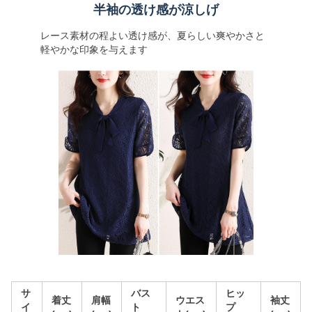
半袖の透け感が涼しげ
レース素材の程よい透け感が、夏らしい爽やかさと
軽やかな印象を与えます
サ
バス
ヒッ
着丈
肩幅
ウエス
袖丈
イ
ト
プ