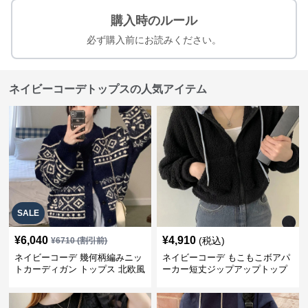
購入時のルール
必ず購入前にお読みください。
ネイビーコーデトップスの人気アイテム
SALE
¥
6,040
¥
4,910
(税込)
¥
6710
(割引前)
ネイビーコーデ 幾何柄編みニッ
ネイビーコーデ もこもこボアパ
トカーディガン トップス 北欧風
ーカー短丈ジップアップトップ
ス