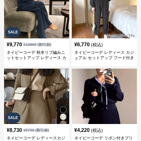
SALE
¥
9,770
¥
6,770
(税込)
¥
10860
(割引前)
ネイビーコーデ 秋冬リブ編みニ
ネイビーコーデ レディース カジ
ットセットアップ レディース カ
ュアル セットアップ フード付き
ジュアル
スウェット3点セット
SALE
¥
8,730
¥
4,220
(税込)
¥
9700
(割引前)
ネイビーコーデ レディースカジ
ネイビーコーデ リボン付きプリ