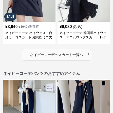
SALE
¥
3,640
¥
6,080
(税込)
¥
4040
(割引前)
ネイビーコーデ ハイウエスト台
ネイビーコーデ 韓国風ハイウエ
形カーゴスカート 紐調整ミニ丈
ストデニムロングスカート レデ
ィース
›
ネイビーコーデ
の
スカート
一覧へ
ネイビーコーデパンツのおすすめアイテム