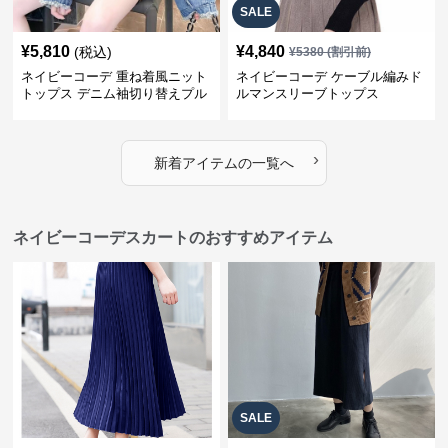
SALE
¥
5,810
¥
4,840
(税込)
¥
5380
(割引前)
ネイビーコーデ 重ね着風ニット
ネイビーコーデ ケーブル編みド
トップス デニム袖切り替えプル
ルマンスリーブトップス
オーバー
›
新着アイテムの一覧へ
ネイビーコーデスカートのおすすめアイテム
SALE