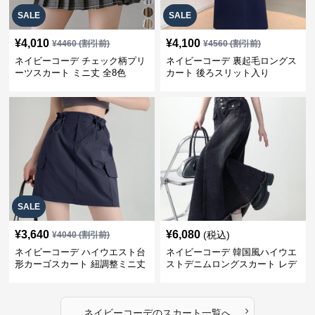
SALE
SALE
¥
4,010
¥
4,100
¥
4460
(割引前)
¥
4560
(割引前)
ネイビーコーデ チェック柄プリ
ネイビーコーデ 裏起毛ロングス
ーツスカート ミニ丈 全8色
カート 後ろスリット入り
SALE
¥
3,640
¥
6,080
(税込)
¥
4040
(割引前)
ネイビーコーデ ハイウエスト台
ネイビーコーデ 韓国風ハイウエ
形カーゴスカート 紐調整ミニ丈
ストデニムロングスカート レデ
ィース
›
ネイビーコーデ
の
スカート
一覧へ