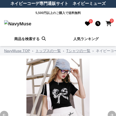
ネイビーコーデ専門通販サイト ネイビーミューズ
5,500円以上のご購入で送料無料
0
0
商品を検索する
人気ランキング
NavyMuse TOP
›
トップスの一覧
›
Tシャツの一覧
›
ネイビーコ