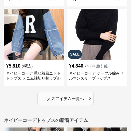
プス
SALE
¥
5,810
¥
4,840
(税込)
¥
5380
(割引前)
ネイビーコーデ 重ね着風ニット
ネイビーコーデ ケーブル編みド
トップス デニム袖切り替えプル
ルマンスリーブトップス
オーバー
›
人気アイテム一覧へ
ネイビーコーデトップスの新着アイテム