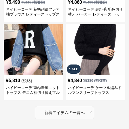
¥
5,490
¥
4,860
¥
6110
(割引前)
¥
5400
(割引前)
ネイビーコーデ 花柄刺繍フレア
ネイビーコーデ 裏起毛 配色切り
袖ブラウス レディーストップス
替え パーカー レディース トッ
プス
SALE
¥
5,810
¥
4,840
(税込)
¥
5380
(割引前)
ネイビーコーデ 重ね着風ニット
ネイビーコーデ ケーブル編みド
トップス デニム袖切り替えプル
ルマンスリーブトップス
オーバー
›
新着アイテムの一覧へ