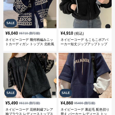
SALE
¥
6,040
¥
4,910
(税込)
¥
6710
(割引前)
ネイビーコーデ 幾何柄編みニッ
ネイビーコーデ もこもこボアパ
トカーディガン トップス 北欧風
ーカー短丈ジップアップトップ
ス
SALE
SALE
¥
5,490
¥
4,860
¥
6110
(割引前)
¥
5400
(割引前)
ネイビーコーデ 花柄刺繍フレア
ネイビーコーデ 裏起毛 配色切り
袖ブラウス レディーストップス
替え パーカー レディース トッ