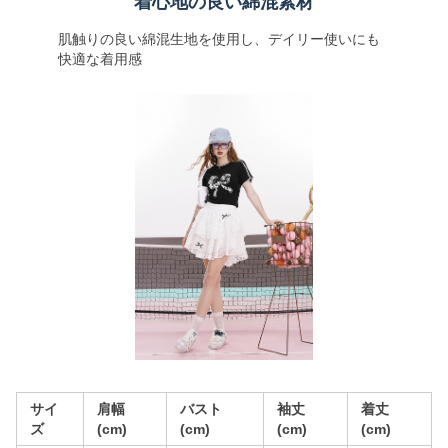
着心地の良い綿混素材
肌触りの良い綿混生地を使用し、デイリー使いにも
快適な着用感
サイ
肩幅
バスト
袖丈
着丈
ズ
(cm)
(cm)
(cm)
(cm)