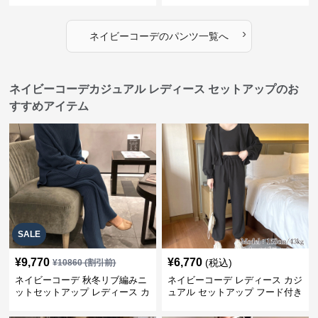
›
ネイビーコーデ
の
パンツ
一覧へ
ネイビーコーデカジュアル レディース セットアップのお
すすめアイテム
SALE
¥
9,770
¥
6,770
(税込)
¥
10860
(割引前)
ネイビーコーデ 秋冬リブ編みニ
ネイビーコーデ レディース カジ
ットセットアップ レディース カ
ュアル セットアップ フード付き
ジュアル
スウェット3点セット