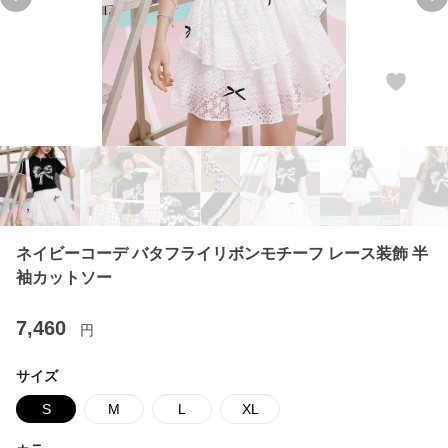
Previous slide
Ne
ネイビーコーデ バタフライリボンモチーフ レース装飾 半
袖カットソー
7,460
円
サイズ
S
M
L
XL