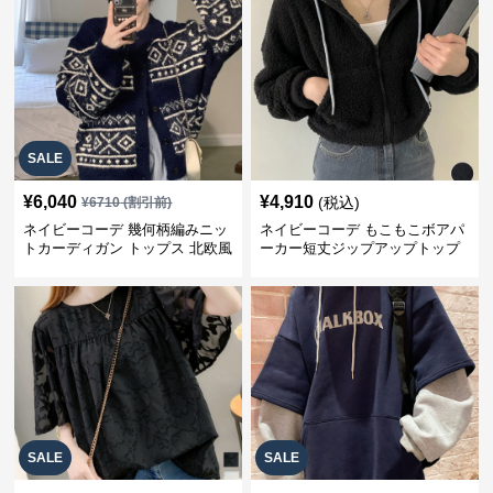
SALE
¥
6,040
¥
4,910
(税込)
¥
6710
(割引前)
ネイビーコーデ 幾何柄編みニッ
ネイビーコーデ もこもこボアパ
トカーディガン トップス 北欧風
ーカー短丈ジップアップトップ
ス
SALE
SALE