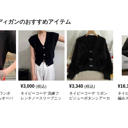
ショルト
サイズTシャツ
トップス
ップス
ーディガン
のおすすめアイテム
¥
3,000
¥
3,340
¥
16,
(税込)
(税込)
ワンポ
ネイビーコーデ 洗練フ
ネイビーコーデ リボン
ネイ
ルオーバ
レンチノースリーブニッ
ビジューボタンシアーカ
編み
ト
ーディガン
ニッ