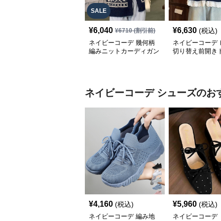
SALE
¥
6,040
¥
6,630
(税込)
¥
6710
(割引前)
ネイビーコーデ 幾何柄
ネイビーコーデ 
編みニットカーディガン
切り替え前開き
トップス 北欧風
韓国風ゆったり
ネイビーコーデ
シューズ
のお
¥
4,160
¥
5,960
(税込)
(税込)
ネイビーコーデ 編み地
ネイビーコーデ 