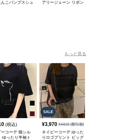
たんこパンプスシュ
アリージェーン リボン
ーファー レディース バ
春夏レディース
付きシューズ
ックル付きシューズ
もっと見る
SALE
SALE
10
¥
3,970
¥
4,100
(税込)
¥
4410
(割引前)
¥
4560
(割引前)
ビーコーデ 猫シル
ネイビーコーデ ゆった
ネイビーコーデ おしゃ
ト ゆったり半袖ト
りロゴプリント ビッグ
れロゴプリント韓国風半