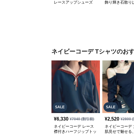
レースアップシューズ
飾り輝き石散り
厚底 軽量 疲れにくい運
ールシューズ
動靴
ネイビーコーデ
Tシャツ
のお
SALE
SALE
¥
6,330
¥
2,520
¥
7040
(割引前)
¥
2800
(
ネイビーコーデ レース
ネイビーコーデ 
襟付きハーフジップトッ
肌見せで魅せる