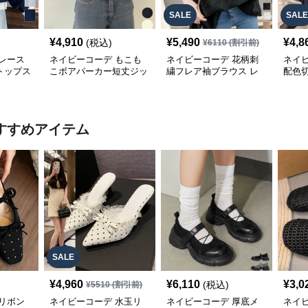
SALE
SALE
¥
4,910
¥
5,490
¥
4,8
(税込)
¥
6110
(割引前)
レース
ネイビーコーデ もこも
ネイビーコーデ 花柄刺
ネイ
トップス
こボアパーカー短丈ジッ
繍フレア袖ブラウス レ
配色
パーカー
プアップトップス
ディーストップス
レデ
すすめアイテム
SALE
¥
4,960
¥
6,110
¥
3,0
(税込)
¥
5510
(割引前)
リボン
ネイビーコーデ 水玉リ
ネイビーコーデ 厚底メ
ネイ