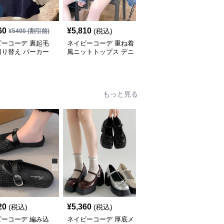
SALE
60
¥
5,810
¥
4,840
(税込)
¥
5400
(割引前)
¥
5380
(割引前)
ビーコーデ 裏起毛
ネイビーコーデ 重ね着
ネイビーコーデ ケーブ
切り替え パーカー
風ニットトップス デニ
ル編みドルマンスリーブ
ィース トップス
ム袖切り替えプルオーバ
トップス
ー
もっと見る
SALE
20
¥
5,360
¥
4,850
(税込)
(税込)
¥
5390
(割引前)
ビーコーデ 編み込
ネイビーコーデ 厚底メ
ネイビーコーデ 厚底ロ