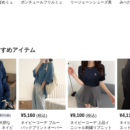
ばめミュ
ボンチュールフリルミュ
リージェーンシューズ美
みぺ
ールシューズ
脚ストラップローファー
ーズ
すすめアイテム
¥
5,160
¥
9,100
¥
4,1
(税込)
(税込)
割引前)
大胆な
ネイビーコーデ ブルー
ネイビーコーデ 上品イ
ネイ
、ネイビ
バックプリントオーバー
ニシャル刺繍リブニット
エッ