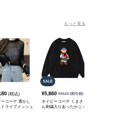
 レディース
シルエット 韓国風Tシャ
袖Tシャツ
ツ
もっと見る
SALE
180
¥
5,860
¥
5,680
(税込)
(税込)
¥
6520
(割引前)
ビーコーデ 透かし
ネイビーコーデ くまさ
ネイビーコーデ リボン
ストライプメッシュ
ん刺繍入りあったかニッ
飾り付きニットカーディ
ト
ト
ガン