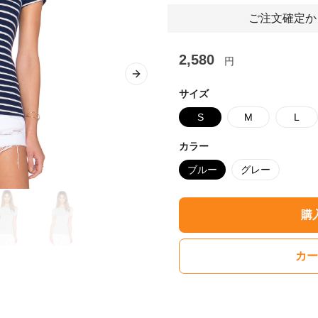
ご注文確定か
2,580
円
Next slide
サイズ
S
M
L
カラー
ブルー
グレー
購
カー