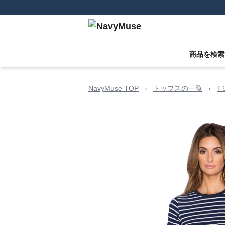
商品を検索
NavyMuse TOP
›
トップスの一覧
›
T