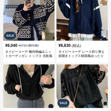
SALE
¥
6,040
¥
6,630
(税込)
¥
6710
(割引前)
ネイビーコーデ 幾何柄編みニッ
ネイビーコーデ レース切り替え
トカーディガン トップス 北欧風
前開きトップス韓国風ゆったり
パーカー
SALE