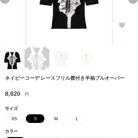
Previous slide
Ne
ネイビーコーデ レースフリル襟付き半袖プルオーバー
8,620
円
サイズ
XS
S
M
L
カラー