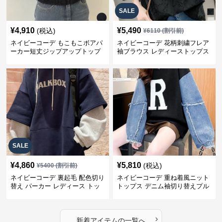
SALE
¥
4,910
¥
5,490
(税込)
¥
6110
(割引前)
ネイビーコーデ もこもこボアパ
ネイビーコーデ 花柄刺繍フレア
ーカー短丈ジップアップトップ
袖ブラウス レディーストップス
ス
SALE
¥
4,860
¥
5,810
(税込)
¥
5400
(割引前)
ネイビーコーデ 裏起毛 配色切り
ネイビーコーデ 重ね着風ニット
替え パーカー レディース トッ
トップス デニム袖切り替えプル
プス
オーバー
›
新着アイテムの一覧へ