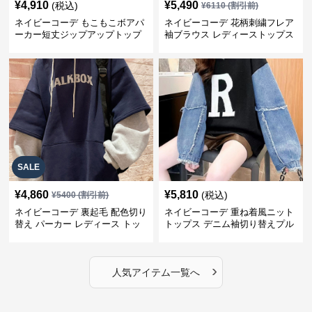
¥
4,910
¥
5,490
(税込)
¥
6110
(割引前)
ネイビーコーデ もこもこボアパ
ネイビーコーデ 花柄刺繍フレア
ーカー短丈ジップアップトップ
袖ブラウス レディーストップス
ス
SALE
¥
4,860
¥
5,810
(税込)
¥
5400
(割引前)
ネイビーコーデ 裏起毛 配色切り
ネイビーコーデ 重ね着風ニット
替え パーカー レディース トッ
トップス デニム袖切り替えプル
プス
オーバー
›
人気アイテム一覧へ