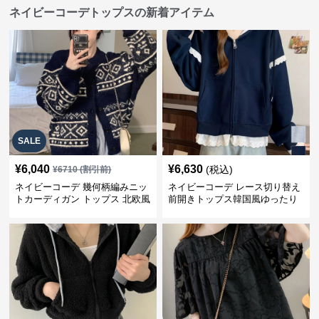
ネイビーコーデトップスの新着アイテム
SALE
¥
6,040
¥
6,630
(税込)
¥
6710
(割引前)
ネイビーコーデ 幾何柄編みニッ
ネイビーコーデ レース切り替え
トカーディガン トップス 北欧風
前開きトップス韓国風ゆったり
パーカー