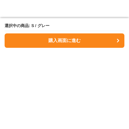
選択中の商品: S / グレー
選択中の商品: S / グレー
購入画面に進む
購入画面に進む
NavyMuse
について