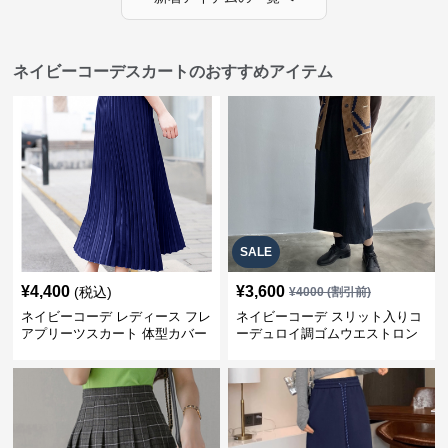
ネイビーコーデスカートのおすすめアイテム
SALE
¥
4,400
¥
3,600
(税込)
¥
4000
(割引前)
ネイビーコーデ レディース フレ
ネイビーコーデ スリット入りコ
アプリーツスカート 体型カバー
ーデュロイ調ゴムウエストロン
ゴムウエスト 紺色 ロングスカー
グ丈スカート
ト