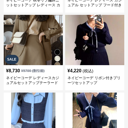
ネイビーコーデ 秋冬リブ編みニ
ネイビーコーデ レディース カジ
ットセットアップ レディース カ
ュアル セットアップ フード付き
ジュアル
スウェット3点セット
SALE
¥
8,730
¥
4,220
(税込)
¥
9700
(割引前)
ネイビーコーデ レディースカジ
ネイビーコーデ リボン付きプリ
ュアルセットアップテーラード
ーツセットアップ
上下スーツ