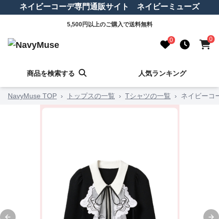
ネイビーコーデ専門通販サイト ネイビーミューズ
5,500円以上のご購入で送料無料
0
0
商品を検索する
人気ランキング
NavyMuse TOP
›
トップスの一覧
›
Tシャツの一覧
›
ネイビーコ