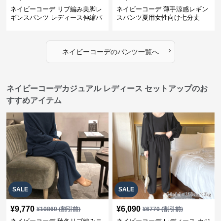
ネイビーコーデ リブ編み美脚レ
ネイビーコーデ 薄手涼感レギン
ギンスパンツ レディース伸縮パ
スパンツ夏用女性向け七分丈
ンツ
›
ネイビーコーデ
の
パンツ
一覧へ
ネイビーコーデカジュアル レディース セットアップのお
すすめアイテム
SALE
SALE
¥
9,770
¥
6,090
¥
10860
(割引前)
¥
6770
(割引前)