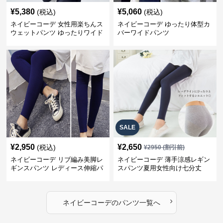
¥
5,380
¥
5,060
(税込)
(税込)
ネイビーコーデ 女性用楽ちんス
ネイビーコーデ ゆったり体型カ
ウェットパンツ ゆったりワイド
バーワイドパンツ
SALE
¥
2,950
¥
2,650
(税込)
¥
2950
(割引前)
ネイビーコーデ リブ編み美脚レ
ネイビーコーデ 薄手涼感レギン
ギンスパンツ レディース伸縮パ
スパンツ夏用女性向け七分丈
ンツ
›
ネイビーコーデ
の
パンツ
一覧へ