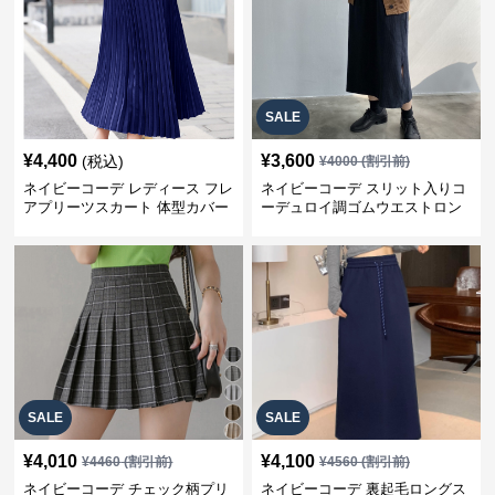
SALE
¥
4,400
¥
3,600
(税込)
¥
4000
(割引前)
ネイビーコーデ レディース フレ
ネイビーコーデ スリット入りコ
アプリーツスカート 体型カバー
ーデュロイ調ゴムウエストロン
ゴムウエスト 紺色 ロングスカー
グ丈スカート
ト
SALE
SALE
¥
4,010
¥
4,100
¥
4460
(割引前)
¥
4560
(割引前)
ネイビーコーデ チェック柄プリ
ネイビーコーデ 裏起毛ロングス