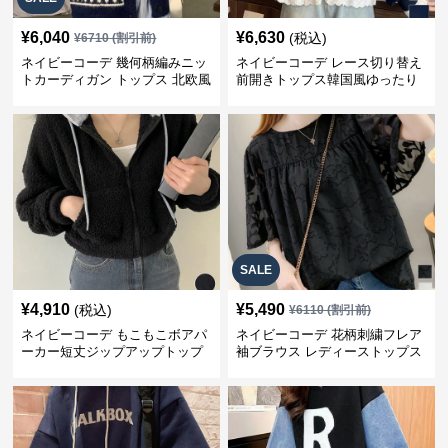
¥
6,040
¥
6,630
(税込)
¥
6710
(割引前)
ネイビーコーデ 幾何柄編みニッ
ネイビーコーデ レース切り替え
トカーディガン トップス 北欧風
前開きトップス韓国風ゆったり
パーカー
SALE
¥
4,910
¥
5,490
(税込)
¥
6110
(割引前)
ネイビーコーデ もこもこボアパ
ネイビーコーデ 花柄刺繍フレア
ーカー短丈ジップアップトップ
袖ブラウス レディーストップス
ス