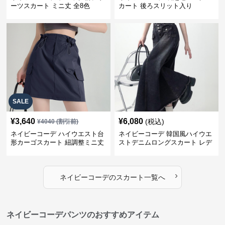
ーツスカート ミニ丈 全8色
カート 後ろスリット入り
SALE
¥
3,640
¥
6,080
(税込)
¥
4040
(割引前)
ネイビーコーデ ハイウエスト台
ネイビーコーデ 韓国風ハイウエ
形カーゴスカート 紐調整ミニ丈
ストデニムロングスカート レデ
ィース
›
ネイビーコーデ
の
スカート
一覧へ
ネイビーコーデパンツのおすすめアイテム