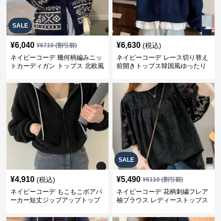
SALE
¥
6,040
¥
6,630
(税込)
¥
6710
(割引前)
ネイビーコーデ 幾何柄編みニッ
ネイビーコーデ レース切り替え
トカーディガン トップス 北欧風
前開きトップス韓国風ゆったり
パーカー
SALE
¥
4,910
¥
5,490
(税込)
¥
6110
(割引前)
ネイビーコーデ もこもこボアパ
ネイビーコーデ 花柄刺繍フレア
ーカー短丈ジップアップトップ
袖ブラウス レディーストップス
ス