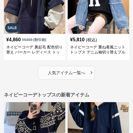
SALE
¥
4,860
¥
5,810
(税込)
¥
5400
(割引前)
ネイビーコーデ 裏起毛 配色切り
ネイビーコーデ 重ね着風ニット
替え パーカー レディース トッ
トップス デニム袖切り替えプル
プス
オーバー
›
人気アイテム一覧へ
ネイビーコーデトップスの新着アイテム