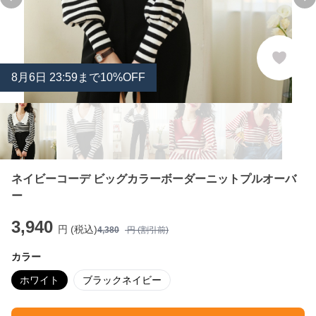
Previous slide
Ne
8
月
6
日 23:59まで10%OFF
ネイビーコーデ ビッグカラーボーダーニットプルオーバ
ー
3,940
円 (税込)
4,380
円 (割引前)
カラー
ホワイト
ブラックネイビー