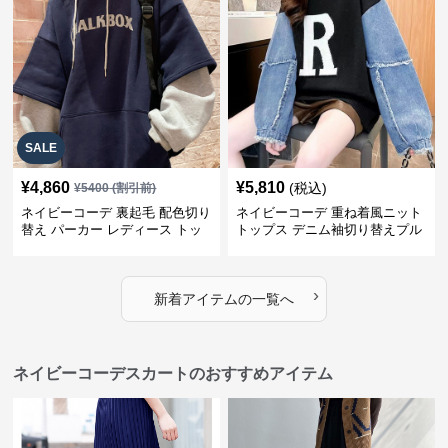
SALE
¥
4,860
¥
5,810
(税込)
¥
5400
(割引前)
ネイビーコーデ 裏起毛 配色切り
ネイビーコーデ 重ね着風ニット
替え パーカー レディース トッ
トップス デニム袖切り替えプル
プス
オーバー
›
新着アイテムの一覧へ
ネイビーコーデスカートのおすすめアイテム