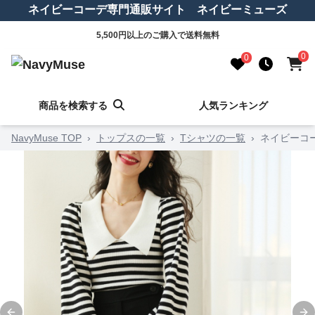
ネイビーコーデ専門通販サイト ネイビーミューズ
5,500円以上のご購入で送料無料
0
0
商品を検索する
人気ランキング
NavyMuse TOP
›
トップスの一覧
›
Tシャツの一覧
›
ネイビーコ