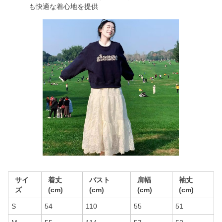
も快適な着心地を提供
サイ
着丈
バスト
肩幅
袖丈
ズ
(cm)
(cm)
(cm)
(cm)
S
54
110
55
51