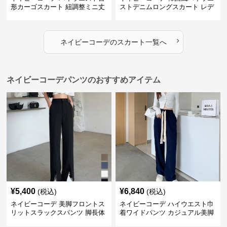
形カーゴスカート 紐調整ミニ丈
ストデニムロングスカート レデ
ィース
›
ネイビーコーデ
の
スカート
一覧へ
ネイビーコーデパンツのおすすめアイテム
¥
5,400
¥
6,840
(税込)
(税込)
ネイビーコーデ 美脚フロントス
ネイビーコーデ ハイウエスト巾
リットスラックスパンツ 脚長体
着ワイドパンツ カジュアル美脚
型カバー
パンツ