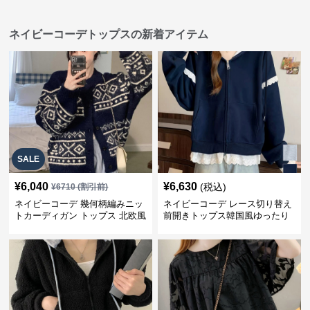
ネイビーコーデトップスの新着アイテム
SALE
¥
6,040
¥
6,630
(税込)
¥
6710
(割引前)
ネイビーコーデ 幾何柄編みニッ
ネイビーコーデ レース切り替え
トカーディガン トップス 北欧風
前開きトップス韓国風ゆったり
パーカー