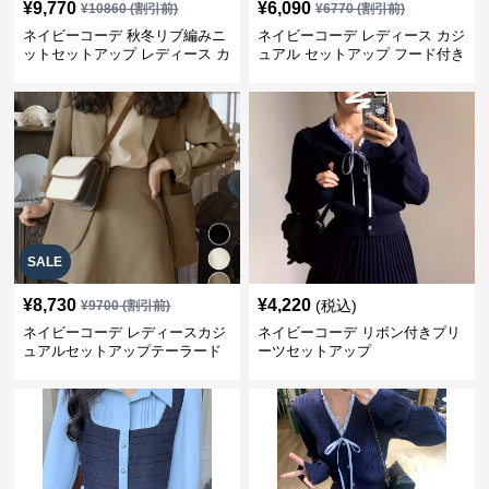
¥
9,770
¥
6,090
¥
10860
(割引前)
¥
6770
(割引前)
ネイビーコーデ 秋冬リブ編みニ
ネイビーコーデ レディース カジ
ットセットアップ レディース カ
ュアル セットアップ フード付き
ジュアル
スウェット3点セット
SALE
¥
8,730
¥
4,220
(税込)
¥
9700
(割引前)
ネイビーコーデ レディースカジ
ネイビーコーデ リボン付きプリ
ュアルセットアップテーラード
ーツセットアップ
上下スーツ