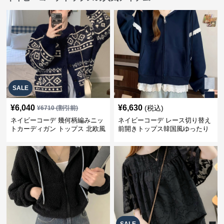
SALE
¥
6,040
¥
6,630
(税込)
¥
6710
(割引前)
ネイビーコーデ 幾何柄編みニッ
ネイビーコーデ レース切り替え
トカーディガン トップス 北欧風
前開きトップス韓国風ゆったり
パーカー