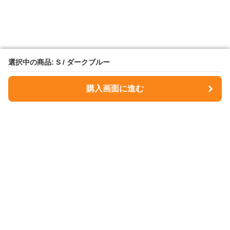
選択中の商品: S / ダークブルー
選択中の商品: S / ダークブルー
購入画面に進む
購入画面に進む
NavyMuse
について