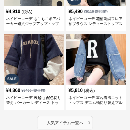
SALE
¥
4,910
¥
5,490
(税込)
¥
6110
(割引前)
ネイビーコーデ もこもこボアパ
ネイビーコーデ 花柄刺繍フレア
ーカー短丈ジップアップトップ
袖ブラウス レディーストップス
ス
SALE
¥
4,860
¥
5,810
(税込)
¥
5400
(割引前)
ネイビーコーデ 裏起毛 配色切り
ネイビーコーデ 重ね着風ニット
替え パーカー レディース トッ
トップス デニム袖切り替えプル
プス
オーバー
›
人気アイテム一覧へ