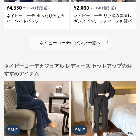
¥
4,550
¥
2,660
¥
5060
(割引前)
¥
2950
(割引前)
ネイビーコーデ ゆったり体型カ
ネイビーコーデ リブ編み美脚レ
バーワイドパンツ
ギンスパンツ レディース伸縮パ
ンツ
›
ネイビーコーデ
の
パンツ
一覧へ
ネイビーコーデカジュアル レディース セットアップのお
すすめアイテム
SALE
SALE