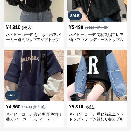
SALE
¥
4,910
¥
5,490
(税込)
¥
6110
(割引前)
ネイビーコーデ もこもこボアパ
ネイビーコーデ 花柄刺繍フレア
ーカー短丈ジップアップトップ
袖ブラウス レディーストップス
ス
SALE
¥
4,860
¥
5,810
(税込)
¥
5400
(割引前)
ネイビーコーデ 裏起毛 配色切り
ネイビーコーデ 重ね着風ニット
替え パーカー レディース トッ
トップス デニム袖切り替えプル
プス
オーバー