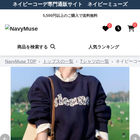
ネイビーコーデ専門通販サイト ネイビーミューズ
5,500円以上のご購入で送料無料
0
0
商品を検索する
人気ランキング
NavyMuse TOP
›
トップスの一覧
›
Tシャツの一覧
›
ネイビーコ