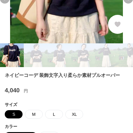
Previous slide
Ne
ネイビーコーデ 装飾文字入り柔らか素材プルオーバー
4,040
円
サイズ
S
M
L
XL
カラー