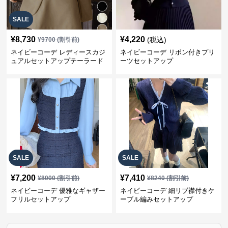
SALE
¥
8,730
¥
4,220
(税込)
¥
9700
(割引前)
ネイビーコーデ レディースカジ
ネイビーコーデ リボン付きプリ
ュアルセットアップテーラード
ーツセットアップ
上下スーツ
SALE
SALE
¥
7,200
¥
7,410
¥
8000
(割引前)
¥
8240
(割引前)
ネイビーコーデ 優雅なギャザー
ネイビーコーデ 細リブ襟付きケ
フリルセットアップ
ーブル編みセットアップ