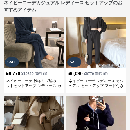
ネイビーコーデカジュアル レディース セットアップのお
すすめアイテム
SALE
SALE
¥
9,770
¥
6,090
¥
10860
(割引前)
¥
6770
(割引前)
ネイビーコーデ 秋冬リブ編みニ
ネイビーコーデ レディース カジ
ットセットアップ レディース カ
ュアル セットアップ フード付き
ジュアル
スウェット3点セット