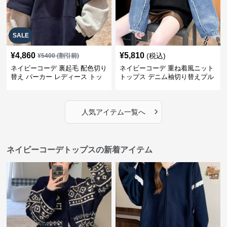
SALE
¥
4,860
¥
5,810
(税込)
¥
5400
(割引前)
ネイビーコーデ 裏起毛 配色切り
ネイビーコーデ 重ね着風ニット
替え パーカー レディース トッ
トップス デニム袖切り替えプル
プス
オーバー
›
人気アイテム一覧へ
ネイビーコーデトップスの新着アイテム