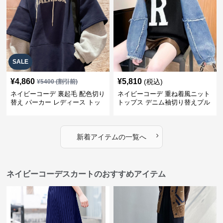
SALE
¥
4,860
¥
5,810
(税込)
¥
5400
(割引前)
ネイビーコーデ 裏起毛 配色切り
ネイビーコーデ 重ね着風ニット
替え パーカー レディース トッ
トップス デニム袖切り替えプル
プス
オーバー
›
新着アイテムの一覧へ
ネイビーコーデスカートのおすすめアイテム