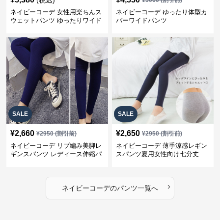
(税込)
¥
5060
(割引前)
ネイビーコーデ 女性用楽ちんス
ネイビーコーデ ゆったり体型カ
ウェットパンツ ゆったりワイド
バーワイドパンツ
SALE
SALE
¥
2,660
¥
2,650
¥
2950
(割引前)
¥
2950
(割引前)
ネイビーコーデ リブ編み美脚レ
ネイビーコーデ 薄手涼感レギン
ギンスパンツ レディース伸縮パ
スパンツ夏用女性向け七分丈
ンツ
›
ネイビーコーデ
の
パンツ
一覧へ