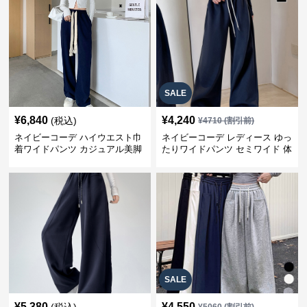
SALE
¥
6,840
¥
4,240
(税込)
¥
4710
(割引前)
ネイビーコーデ ハイウエスト巾
ネイビーコーデ レディース ゆっ
着ワイドパンツ カジュアル美脚
たりワイドパンツ セミワイド 体
パンツ
型カバー
SALE
¥
5,380
¥
4,550