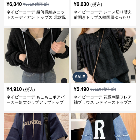
¥
6,040
¥
6,630
(税込)
¥
6710
(割引前)
ネイビーコーデ 幾何柄編みニッ
ネイビーコーデ レース切り替え
トカーディガン トップス 北欧風
前開きトップス韓国風ゆったり
パーカー
SALE
¥
4,910
¥
5,490
(税込)
¥
6110
(割引前)
ネイビーコーデ もこもこボアパ
ネイビーコーデ 花柄刺繍フレア
ーカー短丈ジップアップトップ
袖ブラウス レディーストップス
ス