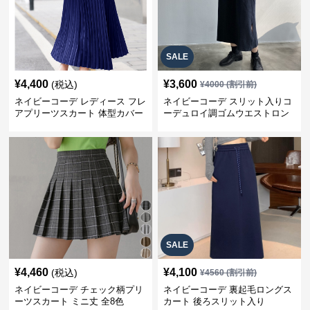
SALE
¥
4,400
¥
3,600
(税込)
¥
4000
(割引前)
ネイビーコーデ レディース フレ
ネイビーコーデ スリット入りコ
アプリーツスカート 体型カバー
ーデュロイ調ゴムウエストロン
ゴムウエスト 紺色 ロングスカー
グ丈スカート
ト
SALE
¥
4,460
¥
4,100
(税込)
¥
4560
(割引前)
ネイビーコーデ チェック柄プリ
ネイビーコーデ 裏起毛ロングス
ーツスカート ミニ丈 全8色
カート 後ろスリット入り