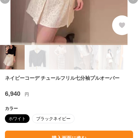
Previous slide
Ne
ネイビーコーデ チュールフリル七分袖プルオーバー
6,940
円
カラー
ホワイト
ブラックネイビー