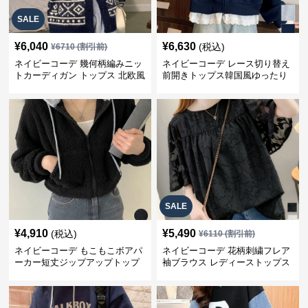
SALE
¥
6,040
¥
6,630
(税込)
¥
6710
(割引前)
ネイビーコーデ 幾何柄編みニッ
ネイビーコーデ レース切り替え
トカーディガン トップス 北欧風
前開きトップス韓国風ゆったり
パーカー
SALE
¥
4,910
¥
5,490
(税込)
¥
6110
(割引前)
ネイビーコーデ もこもこボアパ
ネイビーコーデ 花柄刺繍フレア
ーカー短丈ジップアップトップ
袖ブラウス レディーストップス
ス