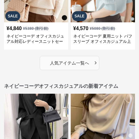
SALE
SALE
¥
4,840
¥
4,570
¥
5380
(割引前)
¥
5080
(割引前)
ネイビーコーデ オフィスカジュ
ネイビーコーデ 夏用ニット パフ
アル対応レディースニットセー
スリーブ オフィスカジュアル上
ター
着
›
人気アイテム一覧へ
ネイビーコーデオフィスカジュアルの新着アイテム