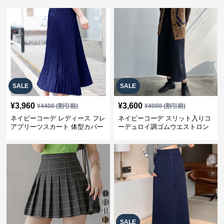
SALE
SALE
¥
3,960
¥
3,600
¥
4400
(割引前)
¥
4000
(割引前)
ネイビーコーデ レディース フレ
ネイビーコーデ スリット入りコ
アプリーツスカート 体型カバー
ーデュロイ調ゴムウエストロン
ゴムウエスト 紺色 ロングスカー
グ丈スカート
ト
SALE