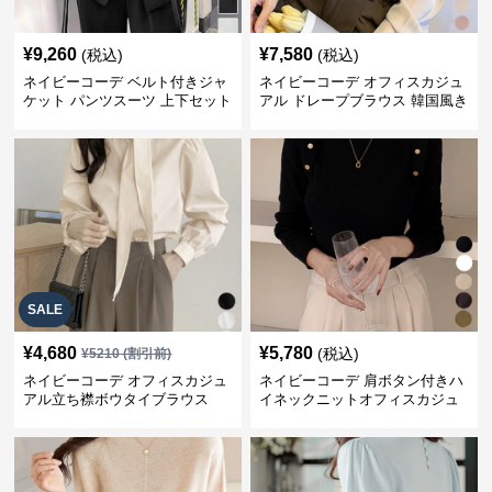
¥
9,260
¥
7,580
(税込)
(税込)
ネイビーコーデ ベルト付きジャ
ネイビーコーデ オフィスカジュ
ケット パンツスーツ 上下セット
アル ドレープブラウス 韓国風き
オフィスカジュアル
れいめトップス
SALE
¥
4,680
¥
5,780
(税込)
¥
5210
(割引前)
ネイビーコーデ オフィスカジュ
ネイビーコーデ 肩ボタン付きハ
アル立ち襟ボウタイブラウス
イネックニットオフィスカジュ
アル