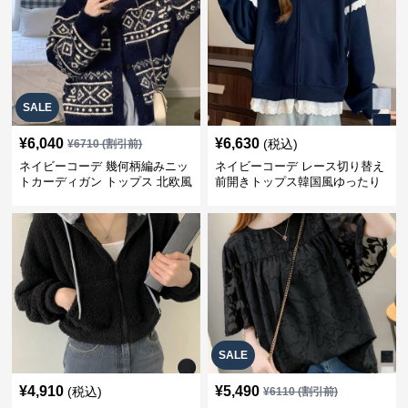
SALE
¥
6,040
¥
6,630
(税込)
¥
6710
(割引前)
ネイビーコーデ 幾何柄編みニッ
ネイビーコーデ レース切り替え
トカーディガン トップス 北欧風
前開きトップス韓国風ゆったり
パーカー
SALE
¥
4,910
¥
5,490
(税込)
¥
6110
(割引前)