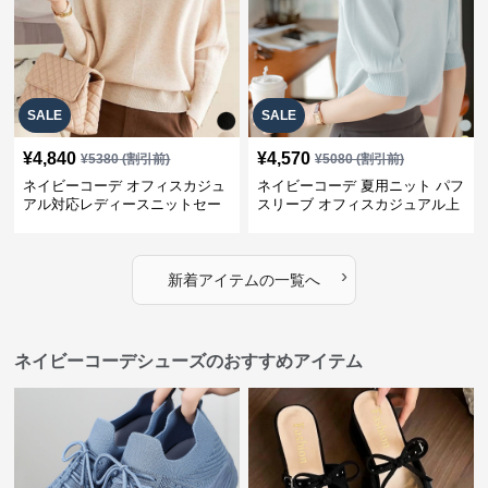
SALE
SALE
¥
4,840
¥
4,570
¥
5380
(割引前)
¥
5080
(割引前)
ネイビーコーデ オフィスカジュ
ネイビーコーデ 夏用ニット パフ
アル対応レディースニットセー
スリーブ オフィスカジュアル上
ター
着
›
新着アイテムの一覧へ
ネイビーコーデシューズのおすすめアイテム