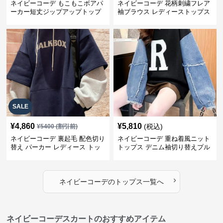
ネイビーコーデ もこもこボアパ
ネイビーコーデ 花柄刺繍フレア
ーカー短丈ジップアップトップ
袖ブラウス レディーストップス
ス
SALE
¥
4,860
¥
5,810
(税込)
¥
5400
(割引前)
ネイビーコーデ 裏起毛 配色切り
ネイビーコーデ 重ね着風ニット
替え パーカー レディース トッ
トップス デニム袖切り替えプル
プス
オーバー
›
ネイビーコーデ
の
トップス
一覧へ
ネイビーコーデスカートのおすすめアイテム