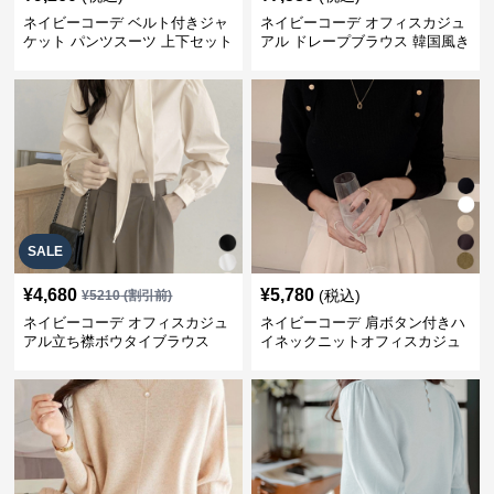
ネイビーコーデ ベルト付きジャ
ネイビーコーデ オフィスカジュ
ケット パンツスーツ 上下セット
アル ドレープブラウス 韓国風き
オフィスカジュアル
れいめトップス
SALE
¥
4,680
¥
5,780
(税込)
¥
5210
(割引前)
ネイビーコーデ オフィスカジュ
ネイビーコーデ 肩ボタン付きハ
アル立ち襟ボウタイブラウス
イネックニットオフィスカジュ
アル