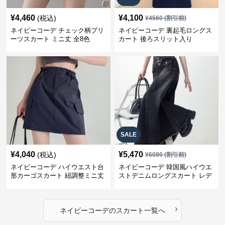
¥
4,460
¥
4,100
(税込)
¥
4560
(割引前)
ネイビーコーデ チェック柄プリ
ネイビーコーデ 裏起毛ロングス
ーツスカート ミニ丈 全8色
カート 後ろスリット入り
SALE
¥
4,040
¥
5,470
(税込)
¥
6080
(割引前)
ネイビーコーデ ハイウエスト台
ネイビーコーデ 韓国風ハイウエ
形カーゴスカート 紐調整ミニ丈
ストデニムロングスカート レデ
ィース
›
ネイビーコーデ
の
スカート
一覧へ