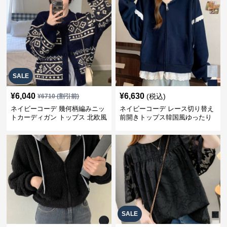
SALE
¥
6,040
¥
6,630
(税込)
¥
6710
(割引前)
ネイビーコーデ 幾何柄編みニッ
ネイビーコーデ レース切り替え
トカーディガン トップス 北欧風
前開きトップス韓国風ゆったり
パーカー
SALE