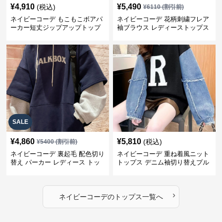
¥
4,910
¥
5,490
(税込)
¥
6110
(割引前)
ネイビーコーデ もこもこボアパ
ネイビーコーデ 花柄刺繍フレア
ーカー短丈ジップアップトップ
袖ブラウス レディーストップス
ス
SALE
¥
4,860
¥
5,810
(税込)
¥
5400
(割引前)
ネイビーコーデ 裏起毛 配色切り
ネイビーコーデ 重ね着風ニット
替え パーカー レディース トッ
トップス デニム袖切り替えプル
プス
オーバー
›
ネイビーコーデ
の
トップス
一覧へ