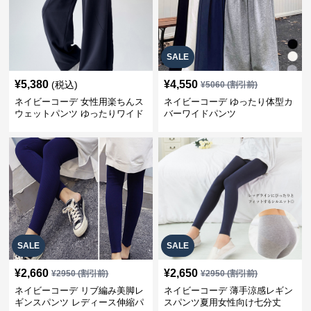
SALE
¥
5,380
¥
4,550
(税込)
¥
5060
(割引前)
ネイビーコーデ 女性用楽ちんス
ネイビーコーデ ゆったり体型カ
ウェットパンツ ゆったりワイド
バーワイドパンツ
SALE
SALE
¥
2,660
¥
2,650
¥
2950
(割引前)
¥
2950
(割引前)
ネイビーコーデ リブ編み美脚レ
ネイビーコーデ 薄手涼感レギン
ギンスパンツ レディース伸縮パ
スパンツ夏用女性向け七分丈