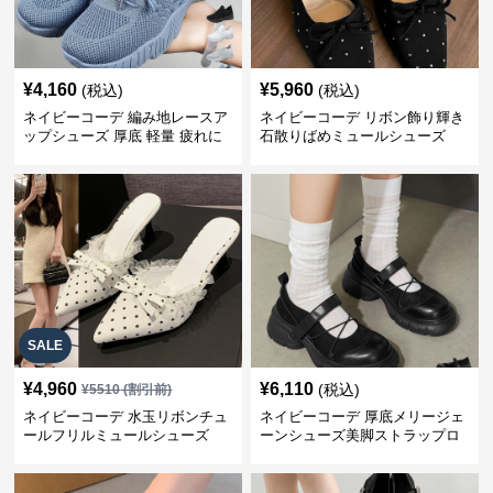
¥
4,160
¥
5,960
(税込)
(税込)
ネイビーコーデ 編み地レースア
ネイビーコーデ リボン飾り輝き
ップシューズ 厚底 軽量 疲れに
石散りばめミュールシューズ
くい運動靴
SALE
¥
4,960
¥
6,110
(税込)
¥
5510
(割引前)
ネイビーコーデ 水玉リボンチュ
ネイビーコーデ 厚底メリージェ
ールフリルミュールシューズ
ーンシューズ美脚ストラップロ
ーファー